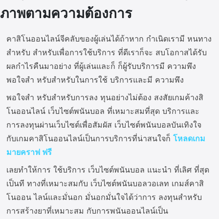
ภาพตามความต้องการ
คาสิโนออนไลน์จีคลับของผู้เล่นได้ถ้าหาก กำเนิดเรามี หนทาง
สำหรับ สำหรับเพื่อการใช้บริการ ที่ดีเราก็จะ สบโอกาสได้รับ
ผลกำไรคืนมาอย่าง ที่ผู้เล่นและก็ ก็ผู้รับบริการมี ความพึง
พอใจสำ หรับสำหรับในการใช้ บริการและมี ความพึง
พอใจสำ หรับสำหรับการลง ทุนอย่างไม่ต้อง สงสัยเกมค้างสิ
โนออนไลน์ เว็บไซต์พนันบอล ที่เหมาะสมที่สุด บริการและ
การลงทุนผ่านเว็บไซต์เพื่อสัมผัส เว็บไซต์พนันบอลบันเทิงใจ
กับเกมคาสิโนออนไลน์เป็นการบริการที่น่าสนใจก็
โหลดเกม
มายคราฟ ฟรี
เลยทำให้การ ใช้บริการ เว็บไซต์พนันบอล แนะนํา ที่เลิศ ที่สุด
เป็นที ทางที่เหมาะสมกับ เว็บไซต์พนันบอลวอเลท เกมส์คาสิ
โนออน ไลน์และมั่นอก มั่นอกมั่นใจได้ว่าการ ลงทุนสำหรับ
การสร้างยาที่เหมาะสม กับการพนันออนไลน์เป็น