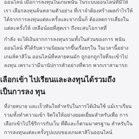
ออนไลน์ เมื่อการลงทุนในเกมพนัน ในระบบออนไลน์ที่มีให้
เรา เลือกลงทุนล้นหลามตัวอย่าง ที่เราจำต้องสร้างผลกำไรให้
ได้จากการลงทุนแต่ละครั้งและจากนั้นก็ ต้องลดการเสี่ยงใน
แต่ละครั้งให้ เหลือน้อยที่สุดเรา ถึงจะสบโอกาสที่
กำลัง จะได้เงินจากการลงทุนรวมทั้งในส่วนของการ พนัน
ออนไลน์ ที่ได้รับความนิยมมากขึ้นเรื่อยๆใน ในเวลานี้อย่าง
เกมส์คาสิโน ออนไลน์ที่หลายคนมัก ถูกอกถูกใจที่จะเข้าไป
ลงทุน เพราะว่ามีนานัปการตัวอย่างที่พวก พวกเราสามารถ
เลือกเข้า ไปเรียนและลงทุนได้รวมถึง
เป็นการลง ทุน
ที่ง่ายสบาย และเร็วทันใจสำหรับในการได้เงินใช้ แม้เราเรียน
รวมทั้งทำความเข้า จิตใจให้อย่างยอดเยี่ยมสำหรับเพื่อ การ
เลือกเข้าไปใช้ริการกับเว็บ ที่ดีและก็ตามมาตรฐาน สำหรับใน
การลงทุนแต่ละครั้งรูปแบบของเกมคาสิโนออนไลน์