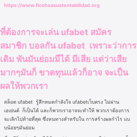
https://www.ficohsasustentabilidad.org
ที่ต้องการจะเล่น ufabet สมัคร
สมาชิก บอลกัน ufabet เพราะว่าการ
เดิม พันมันย่อมมีได้ มีเสีย แต่ว่าเสีย
มากๆมันก็ ขาดทุนแล้วก็อาจ จะเป็น
ผลให้พวกเรา
สล็อต ufabet รู้สึกหมดกำลังใจ ufabetเว็บตรง ไม่ผ่าน
เอเย่นต์ ก็เป็นได้ และก็พวกเราอาจจะทำให้ พวกเราต้องการ
จะเลิกไปท้ายที่สุด ซึ่งหนทางสำหรับใน การสร้างผลกำไร แบ
บน้อยๆมันย่อม