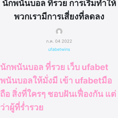
นักพนันบอล ที่รวย การเริ่มทำให้
พวกเรามีการเสี่ยงที่ลดลง
ก.ค. 04 2022
ufabetwins
นักพนันบอล ที่รวย เว็บ ufabet
พนันบอลให้มั่งมี เข้า ufabetมือ
ถือ สิ่งที่ใครๆ ชอบฝันเฟื่องกัน แต่
ว่าผู้ที่ร่ำรวย