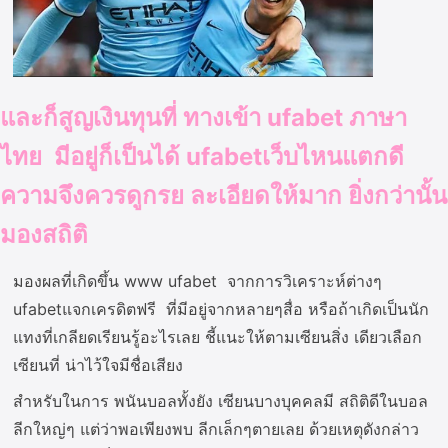
และก็สูญเงินทุนที่ ทางเข้า ufabet ภาษา
ไทย มีอยู่ก็เป็นได้ ufabetเว็บไหนแตกดี
ความจึงควรดูกรย ละเอียดให้มาก ยิ่งกว่านั้น
มองสถิติ
มองผลที่เกิดขึ้น www ufabet จากการวิเคราะห์ต่างๆ
ufabetแจกเครดิตฟรี ที่มีอยู่จากหลายๆสื่อ หรือถ้าเกิดเป็นนัก
แทงที่เกลียดเรียนรู้อะไรเลย ชี้แนะให้ตามเซียนสิ่ง เดียวเลือก
เซียนที่ น่าไว้ใจมีชื่อเสียง
สำหรับในการ พนันบอลทั้งยัง เซียนบางบุคคลมี สถิติดีในบอล
ลีกใหญ่ๆ แต่ว่าพอเพียงพบ ลีกเล็กๆตายเลย ด้วยเหตุดังกล่าว