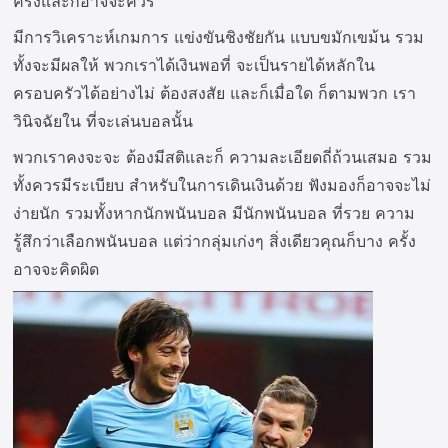
ครั้งและก็อาจจะควร
มีการวิเคราะห์เกมการ แข่งขันชิงชัยกัน แบบขมักเขม้น รวม
ทั้งจะมีผลให้ พวกเราได้เงินพอที่ จะเป็นรายได้หลักใน
ครอบครัวได้อย่างไม่ ต้องสงสัย และก็เมื่อใด ก็ตามพวก เรา
วินิจฉัยใน ที่จะเล่นบอลนั้น
พวกเราคงจะจะ ต้องมีสติและก็ ความละเอียดถี่ถ้วนเสมอ รวม
ทั้งควรมีระเบียบ สำหรับในการเดินเงินด้วย ฟังมองก็อาจจะไม่
ง่ายนัก รวมทั้งหากนักพนันบอล มีนักพนันบอล ที่รวย ความ
รู้สึกว่าเลือกพนันบอล แต่ว่ากลุ่มเก่งๆ สิ่งเดียวคุณก็บาง ครั้ง
อาจจะคิดผิด