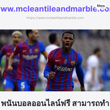
Skip
ww.mcleantileandmarble.c
Menu
to
content
https://www.mcleantileandmarble.com
พนันบอลออนไลน์ฟรี สามารถทำ