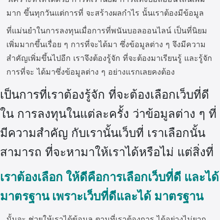
มาก ขึ้นทุกวันแต่การที่ จะสร้างผลกำไร นั้นเราต้องมีข้อมูล
ที่แม่นยำในการลงทุนเมื่อการที่พนันบอลออนไลน์ เป็นที่นิยม
เพิ่มมากขึ้นเรื่อย ๆ การที่จะได้มา ซึ่งข้อมูลต่าง ๆ จึงมีความ
สำคัญเพิ่มขึ้นไปอีก เราจึงต้องรู้จัก ที่จะต้องมาเรียนรู้ และรู้จัก
การที่จะ ได้มาซึ่งข้อมูลต่าง ๆ อย่างแรกเลยคงต้อง
เป็นการที่เราต้องรู้จัก ที่จะต้องเลือกเว็บที่ดี
ใน การลงทุนในแต่ละครั้ง ว่าข้อมูลต่าง ๆ ที่
มีความสำคัญ กับเรานั้นเว็บที่ เราเลือกนั้น
สามารถ ที่จะหามาให้เราได้หรือไม่ แต่สิ่งที่
เราต้องเลือก ให้ดีคือการเลือกเว็บที่ดี และได้
มาตรฐาน เพราะเว็บที่ดีและได้ มาตรฐาน
นั้นจะ ช่วยให้เราได้ข้อมูล ตามที่เราต้องการ ได้อย่างไม่ยาก