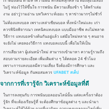
เราต้องเดิน ตามหาความฝัน หกล้มคลุกคลาน ต้องลุยไม่ลอง
ไม่รู้ ท่องไว้ให้ขึ้นใจ การพนัน มีความเสี่ยงช้า ๆ ได้พร้าเล่ม
งาม อย่าวู่วามอ่าน บทวิเคราะห์เยอะ ๆ หาข่าวมากๆไม่ชัวร์
ไม่ต้องแทงบอล เพราะเหล่าเซียนบอล ทั้งหน้าใหม่และ เก่า
ควรพินิจพิจารณา เทคนิคแทงบอล แบบมืออาชีพ คงไม่พลาด
วิธีการ แทงบอลข้างต้นกันอยู่แล้ว แต่มือใหม่หลาย ๆ คนอาจ
จะยังไม่ เคยลองวิธีการ แทงบอลแบบนี้ เพื่อไม่ให้เป็น
การเสียเวลา ผู้เล่นหน้าใหม่ สามารถเข้ามาหา ความรู้รวมถึง
สอบถามรายละเอียด เพิ่มเติมต่าง ๆ ได้ตลอด 24 ชั่วโมง
เพราะการแทงบอลมีความเสี่ยง จึงต้องมีการศึกษา และ
วิเคราะห์ข้อมูล กันพอสมควร
UFABET สเต็ป
จากการที่เรารู้จัก วิเคราะห์ข้อมูลที่ดี
ในการลงทุนกับ การพนันบอลออนไลน์นั้น แต่ละครั้งเราต้อง
รู้จัก ที่จะต้องเรียนรู้ที่ จะต้องศึกษาข้อมูลต่าง ๆ และนำมา
วิเคราะห์ให้ได้ด้วย การที่เรานิยม การแทงบอลออนไลน์เพิ่ม