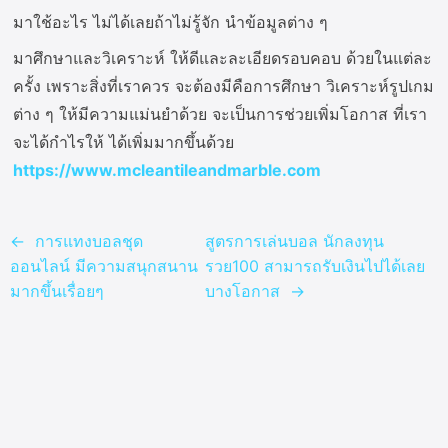
มาใช้อะไร ไม่ได้เลยถ้าไม่รู้จัก นำข้อมูลต่าง ๆ
มาศึกษาและวิเคราะห์ ให้ดีและละเอียดรอบคอบ ด้วยในแต่ละ
ครั้ง เพราะสิ่งที่เราควร จะต้องมีคือการศึกษา วิเคราะห์รูปเกม
ต่าง ๆ ให้มีความแม่นยำด้วย จะเป็นการช่วยเพิ่มโอกาส ที่เรา
จะได้กำไรให้ ได้เพิ่มมากขึ้นด้วย
https://www.mcleantileandmarble.com
Post
← การแทงบอลชุด
สูตรการเล่นบอล นักลงทุน
ออนไลน์ มีความสนุกสนาน
รวย100 สามารถรับเงินไปได้เลย
navigation
มากขึ้นเรื่อยๆ
บางโอกาส →