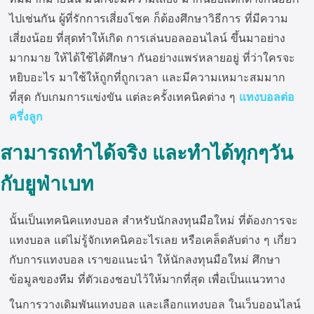
ไปเช่นกัน ผู้ที่รักการเสี่ยงโชค ก็ต้องศึกษาวิธีการ ที่มีความ
เสี่ยงน้อย ที่สุดทำให้เกิด การเล่นบอลออนไลน์ ขึ้นมาอย่าง
มากมาย ให้ได้ใช้ได้ศึกษา กันอย่างแพร่หลายอยู่ ที่ว่าใครจะ
หยิบอะไร มาใช้ให้ถูกที่ถูกเวลา และมีความเหมาะสมมาก
ที่สุด กับเกมการแข่งขัน แต่ละครั้งเทคนิคต่าง ๆ
แทงบอลต่อ
ครึ่งลูก
สามารถทำได้จริง และทำได้ทุกๆวัน
กับยูฟ่าเบท
นั้นเป็นเทคนิคแทงบอล สำหรับนักลงทุนมือใหม่ ที่ต้องการจะ
แทงบอล แต่ไม่รู้จักเทคนิคอะไรเลย หรือเคล็ดลับต่าง ๆ เกี่ยว
กับการแทงบอล เราขอแนะนำ ให้นักลงทุนมือใหม่ ศึกษา
ข้อมูลของทีม ที่ตัวเองชอบไว้ให้มากที่สุด เพื่อเป็นแนวทาง
ในการวางเดิมพันแทงบอล และเลือกแทงบอล ในเว็บออนไลน์