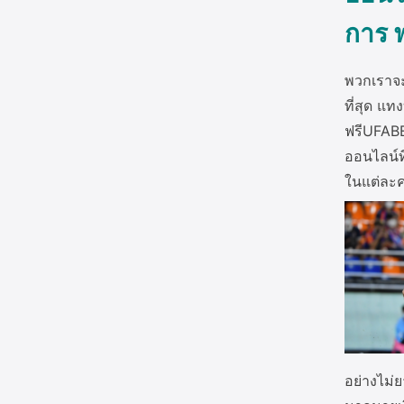
การ 
พวกเราจะต
ที่สุด 
ฟรีUFABE
ออนไลน์ท
ในแต่ละค
อย่างไม่