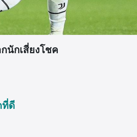
ากนักเสี่ยงโชค
ี่ดี