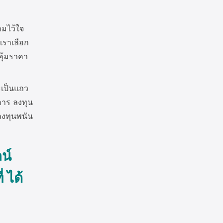
ามไว้ใจ
เราเลือก
คุ้มราคา
ะเป็นแถว
การ ลงทุน
ลงทุนพนัน
น์
 ได้