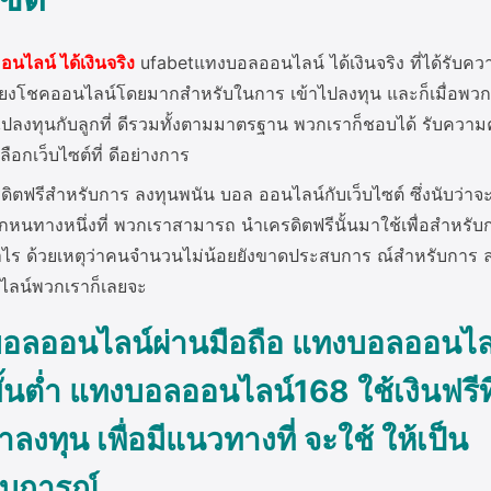
อนไลน์ ได้เงินจริง
ufabetแทงบอลออนไลน์ ได้เงินจริง ที่ได้รับคว
ี่ยงโชคออนไลน์โดยมากสำหรับในการ เข้าไปลงทุน และก็เมื่อพวก
้าไปลงทุนกับลูกที่ ดีรวมทั้งตามมาตรฐาน พวกเราก็ชอบได้ รับความ
ือกเว็บไซต์ที่ ดีอย่างการ
รดิตฟรีสำหรับการ ลงทุนพนัน บอล ออนไลน์กับเว็บไซต์ ซึ่งนับว่าจ
ีอีกหนทางหนึ่งที่ พวกเราสามารถ นำเครดิตฟรีนั้นมาใช้เพื่อสำหรับ
 กำไร ด้วยเหตุว่าคนจำนวนไม่น้อยยังขาดประสบการ ณ์สำหรับการ 
ไลน์พวกเราก็เลยจะ
อลออนไลน์ผ่านมือถือ แทงบอลออนไล
ขั้นต่ำ แทงบอลออนไลน์168 ใช้เงินฟรีที่
มาลงทุน เพื่อมีแนวทางที่ จะใช้ ให้เป็น
บการณ์