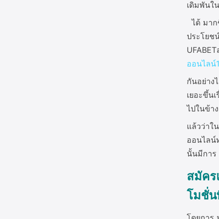
เดิมพันใ
ได้ มากขึ
ประโยชน์ใ
UFABETสร
ออนไลน์
กันอย่าง
เยอะขึ้นเ
ไปในข้าง
แล้วว่าใน
ออนไลน์ท
นั้นมีการ
สมัคร
โมชั่
โดยการ ม