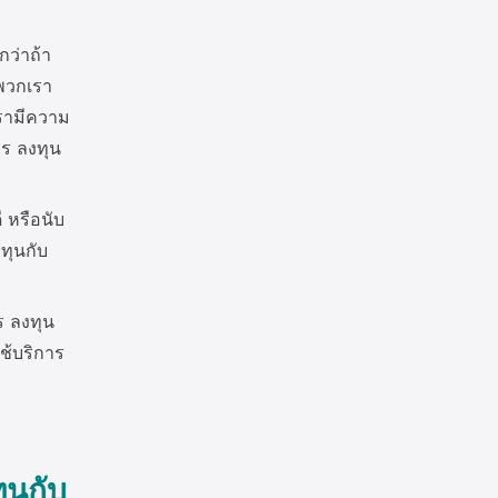
ว่าถ้า
่พวกเรา
เรามีความ
าร ลงทุน
ี หรือนับ
ทุนกับ
ร ลงทุน
ช้บริการ
ุนกับ