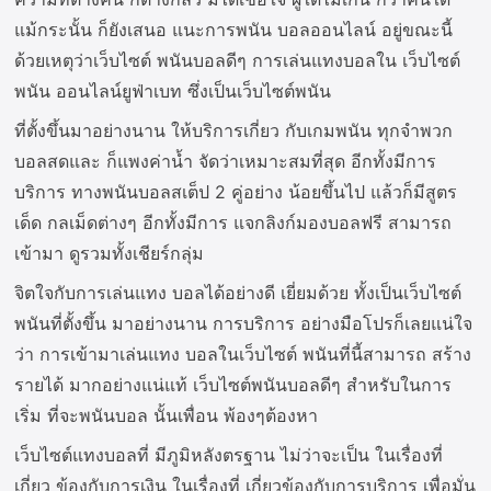
แม้กระนั้น ก็ยังเสนอ แนะการพนัน บอลออนไลน์ อยู่ขณะนี้
ด้วยเหตุว่าเว็บไซต์ พนันบอลดีๆ การเล่นแทงบอลใน เว็บไซต์
พนัน ออนไลน์ยูฟ่าเบท ซึ่งเป็นเว็บไซต์พนัน
ที่ตั้งขึ้นมาอย่างนาน ให้บริการเกี่ยว กับเกมพนัน ทุกจำพวก
บอลสดและ ก็แพงค่าน้ำ จัดว่าเหมาะสมที่สุด อีกทั้งมีการ
บริการ ทางพนันบอลสเต็ป 2 คู่อย่าง น้อยขึ้นไป แล้วก็มีสูตร
เด็ด กลเม็ดต่างๆ อีกทั้งมีการ แจกลิงก์มองบอลฟรี สามารถ
เข้ามา ดูรวมทั้งเชียร์กลุ่ม
จิตใจกับการเล่นแทง บอลได้อย่างดี เยี่ยมด้วย ทั้งเป็นเว็บไซต์
พนันที่ตั้งขึ้น มาอย่างนาน การบริการ อย่างมือโปรก็เลยแน่ใจ
ว่า การเข้ามาเล่นแทง บอลในเว็บไซต์ พนันที่นี้สามารถ สร้าง
รายได้ มากอย่างแน่แท้ เว็บไซต์พนันบอลดีๆ สำหรับในการ
เริ่ม ที่จะพนันบอล นั้นเพื่อน พ้องๆต้องหา
เว็บไซต์แทงบอลที่ มีภูมิหลังตรฐาน ไม่ว่าจะเป็น ในเรื่องที่
เกี่ยว ข้องกับการเงิน ในเรื่องที่ เกี่ยวข้องกับการบริการ เพื่อมั่น