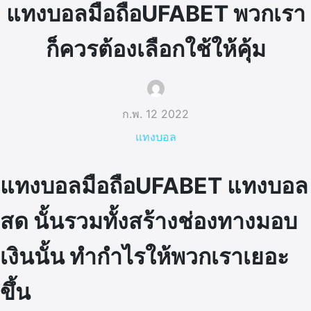
แทงบอลมือถือUFABET พวกเรา
ก็ควรต้องเลือกใช้ให้คุ้ม
ก.พ. 12 2022
แทงบอล
แทงบอลมือถือUFABET แทงบอล
สด นั้นรวมทั้งสร้างช่องทางมอบ
เงินนั้น ทำกำไรให้พวกเราเยอะ
ขึ้น