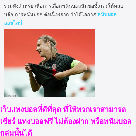
รวมทั้งสำหรับ เพื่อการเลือกพนันบอลนั้นขอชี้แน ะให้หลบ
หลีก การพนันบอล ต่อเนื่องจาก ว่าได้โอกาส
พนันบอล
ออนไลน์
เว็บแทงบอลที่ดีที่สุด ที่ให้พวกเราสามารถ
เชียร์ แทงบอลฟรี ไม่ต้องฝาก หรือพนันบอล
กลุ่มนั้นได้