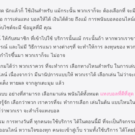
 นักแล้วก็ ใช้เงินสำหรับ แม้กระนั้น พวกเราก็จะ ต้องเลือกที่ จ
ื่อ การเล่นแทง บอลให้ได้ เงินได้ด้วย ถึงแม้ การพนันบอลออนไลน์
เว็บไซต์จะมี ข้อมูลที่มี คุณ
ให้กับสมาชิก ที่เข้าไปใช้ บริการนั้นแม้ กระนั้นถ้า หากพวกเราขา
ณ์ และไม่มี วิธีการแนว ทางต่างๆที่ จะทำให้การ ลงทุนของ พวก
 กำไรขึ้นมา พวกเราก็จะ ไม่อาจ
เกมได้ว่า พวกเราควร ที่จะทำการ เลือกทางไหนสำหรับ ในการเล่
น์ เนื่องจากว่า มีนานัปการแบบให้ พวกเราได้ เลือกเล่น ไม่ว่าจะ
ลเต็ง ทายผล จากลูกเตะมุม แล้ว
แบบ อย่างที่สามารถ เลือกมาเล่น พนันได้ทั้งหมด
แทงบอลที่ดีที่สุด
งรู้จัก เลือกว่าพวก เราควรที่จะ ทำการเลือก เล่นในต้น แบบไหนใ
อ ที่ว่าพวกเรา จะสำเร็จแทง​บอล
รม การทางวันที่ ทุกคนจะใช้บริการ ได้ในตอนนี้มี ที่จะเป็นกิจกร
อนไลน์ หวานใจของทุก คนจะเข้าสู่เว็บ รวมทั้งใช้บริการ ได้โดยที