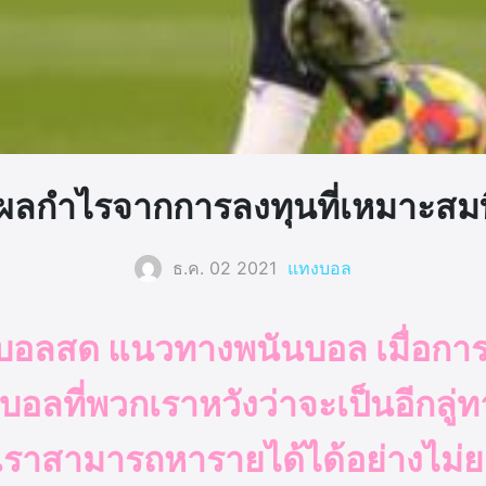
ลกำไรจากการลงทุนที่เหมาะสมที
ธ.ค. 02 2021
แทงบอล
บอลสด แนวทางพนันบอล เมื่อกา
บอลที่พวกเราหวังว่าจะเป็นอีกลู่ทา
ราสามารถหารายได้ได้อย่างไม่