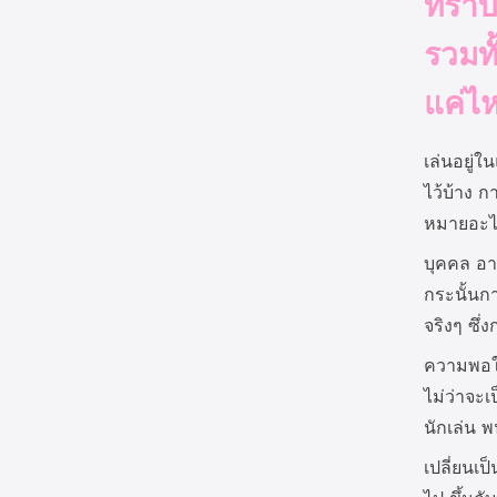
ทราบ
รวมท
แค่ไห
เล่นอยู่ใ
ไว้บ้าง 
หมายอะไ
บุคคล อาศ
กระนั้นกา
จริงๆ ซึ่ง
ความพอใจ
ไม่ว่าจะเ
นักเล่น พ
เปลี่ยนเป