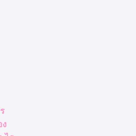
าร
อง