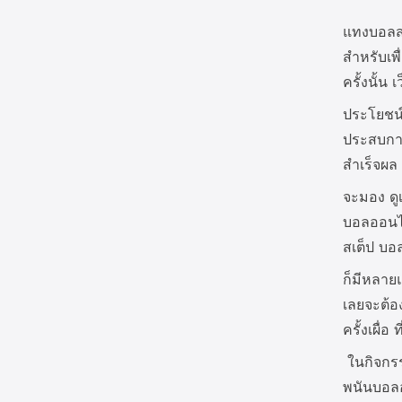
แทงบอลสด
สำหรับเพ
ครั้งนั้น 
ประโยชน์ 
ประสบการ
สำเร็จผล
จะมอง ดู
บอลออนไล
สเต็ป บอ
ก็มีหลาย
เลยจะต้อ
ครั้งเผื่
​ ในกิจกร
พนันบอลอ