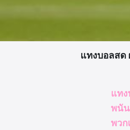
แทงบอลสด ผ
แทง
พนัน
พวกเ