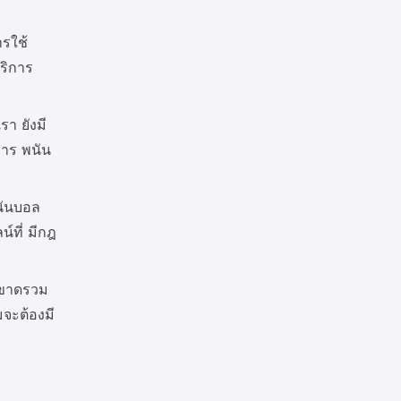
รใช้
ริการ
รา ยังมี
การ พนัน
นันบอล
์ที่ มีกฎ
ดขาดรวม
มจะต้องมี