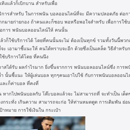
ทิงแล้วก็เบิกบาน สำหรับเพื่อ
ริการสำหรับ ในการพนัน บอลออนไลน์ที่จะ มีความปลอดภัย ต่อกา
ากมายก่ายกอง ถ้าคนและก็ชอบ พอหรือพอใจสำหรับ เพื่อการใช้บ
ื่อการ พนันบอลออนไลน์ให้ คนนั้น
แล้วก็ใช้บริการได้ โดยที่คนนั้นจะไม่ ต้องเป็นทุกข์ รวมทั้งวันนี้พวกเ
จะ เอามาชี้แนะให้ คนได้ทราบจะอีก ด้วยซึ่งเป็นเคล็ด วิธีสำหรับ
ใช้บริการได้โดย ที่คนนึง
กาสได้รับ ผลกำไรมาก ยิ่งขึ้นจากการ พนันบอลออนไลน์ซึ่ง การพ
่ำ นั้นชี้แนะ ให้ผู้เล่นบอล ทุกๆคนเอาไปใช้ กับการพนันบอลออนไลน
ละก็ค่าบอล ที่คงที่
้น หากไปพนันบอลกับ โต๊ะบอลแล้วจะ ไม่สามารถที่ จะทำเป็น เด็
แทงกระทั่ง เกินความ สามารถจะก่อ ให้ท่านหมดตูด การเดิมพัน ย่อ
ป้าหมาย การใช้เงินใน กระเป๋า