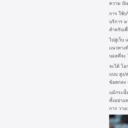
ความ บันเ
การ ใช้บ
บริการ ม
สำหรับเพ
ไปสู่เว็บ 
แนวทางที่
บอลที่จะ 
จะได้ โอ
แบบ สูง/ต
ข้อตกลง แ
แม้กระนั
ทั้งอย่า
การ วางเ