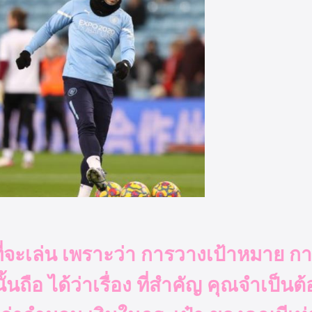
ี่จะเล่น เพราะว่า การวางเป้าหมาย ก
ั้นถือ ได้ว่าเรื่อง ที่สำคัญ คุณจำเป็นต้