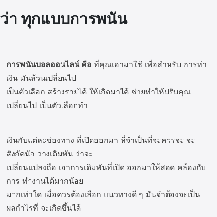
ว่า ทุกแบบการพนัน
การพนันบอลออนไลน์ คือ
ที่คุณเอามาใช้ เพื่อสำหรับ การทำ
เงิน มันล้วนเปลี่ยนไป
เป็นตัวเลือก สร้างรายได้ ให้เกิดมาได้ ช่วยทำให้ปรับคุณ
เปลี่ยนไป เป็นตัวเลือกทำ
เงินกับแต่ละช่องทาง ที่เปิดออกมา ที่จำเป็นที่จะควรจะ จะ
สังกัดนัก วางเดิมพัน ว่าจะ
เปลี่ยนแปลงถือ เอาการเดิมพันที่เปิด ออกมาให้สอด คล้องกับ
การ ทำงานได้มากน้อย
มากเท่าใด เมื่อควรต้องเลือก แนวทางดี ๆ มันจำต้องจะเป็น
ผลกำไรที่ จะเกิดขึ้นได้