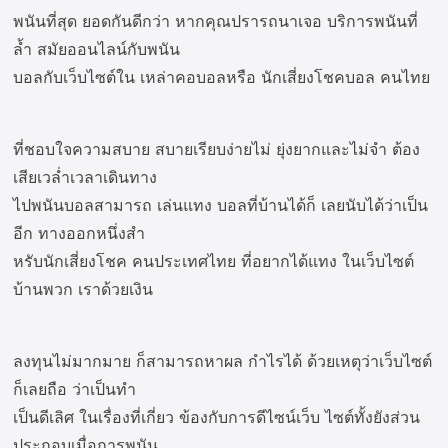
พนันที่สุด ยอดกันดีกว่า หากคุณปรารถนาเจอ บริการพนันที่
ล้ำ สมัยออนไลน์กับพนัน
บอลกับเว็บไซต์ใน เหล่าคอบอลหรือ นักเสี่ยงโชคบอล คนไทย
ที่ชอบใจความสบาย สบายเรียบง่ายไม่ ยุ่งยากและไม่จำ ต้อง
เสียเวล่ำเวลาเดินทาง
ไปพนันบอลสามารถ เล่นแทง บอลที่บ้านได้ก็ เลยนับได้ว่าเป็น
อีก ทางออกหนึ่งสำ
หรับนักเสี่ยงโชค คนประเทศไทย ที่อยากได้แทง ในเว็บไซต์
บ้านพวก เราด้วยเงิน
ลงทุนไม่มากมาย ก็สามารถหาผล กำไรได้ ด้วยเหตุว่าเว็บไซต์
ก็เลยถือ ว่าเป็นทำ
เป็นดีเลิศ ในเรื่องที่เกี่ยว ข้องกับการดีไซน์เว็บ ไซต์ทั้งยังส่วน
ประกอบเมื่อการพนัน