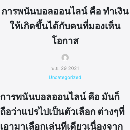
การพนันบอลออนไลน์ คือ ทำเงิน
ให้เกิดขึ้นได้กับคนที่มองเห็น
โอกาส
พ.ย. 29 2021
Uncategorized
การพนันบอลออนไลน์ คือ มันก็
ถือว่าแปรไปเป็นตัวเลือก ต่างๆที่
เอามาเลือกเล่นทีเดียวเนื่องจาก