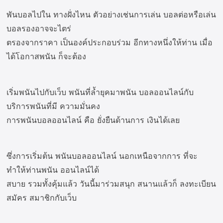
พันบอลไปใน ทางฝั่งไหน ตัวอย่างเช่นการเล่น บอลต่อหรือเล่น
บอลรองอาจจะไตร่
ตรองจากราคา เป็นองค์ประกอบร่วม อีกทางหนึ่งให้ท่าน เมื่อ
ได้โอกาสพนัน ก็จะต้อง
เริ่มพนันไปกับเว็บ พนันที่ล้ำยุคมาพนัน บอลออนไลน์กับ
บริการพนันที่มี ความมั่นคง
การพนันบอลออนไลน์ คือ ยั่งยืนด้านการ เงินได้เลย
ซึ่งการเริ่มต้น พนันบอลออนไลน์ นอกเหนือจากการ ที่จะ
ทำให้ท่านพนัน ออนไลน์ได้
สบาย รวมทั้งคุ้มแล้ว วันนี้มาร่วมสนุก สนานแล้วก็ ลงทะเบียน
สมัคร สมาชิกกับเว็บ