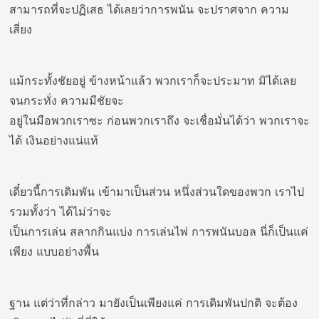
สามารถที่จะปฏิเสธ ได้เลยว่าการพนัน จะปราศจาก ความ
เสี่ยง
แม้กระทั้งชัยอยู่ ข้างหน้าแล้ว พวกเราก็จะประมาท มิได้เลย
จนกระทั่ง ความมีชัยจะ
อยู่ในมือพวกเราซะ ก่อนพวกเราถึง จะเชื่อมั่นได้ว่า พวกเราจะ
ได้ เงินอย่างแน่แท้
เดี๋ยวนี้การเดิมพัน เข้ามาเป็นส่วน หนึ่งส่วนใดของพวก เราไป
รวมทั้งว่า ได้ไม่ว่าจะ
เป็นการเล่น สลากกินแบ่ง การเล่นไพ่ การพนันบอล นี่ก็เป็นแค่
เพียง แบบอย่างพื้น
ฐาน แต่ว่าที่กล่าว มายังเป็นเพียงแค่ การเดิมพันปกติ จะต้อง