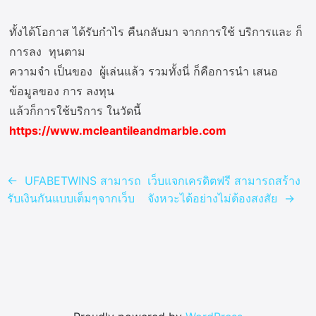
ทั้งได้โอกาส ได้รับกำไร คืนกลับมา จากการใช้ บริการและ ก็
การลง ทุนตาม
ความจำ เป็นของ ผู้เล่นแล้ว รวมทั้งนี่ ก็คือการนำ เสนอ
ข้อมูลของ การ ลงทุน
แล้วก็การใช้บริการ ในวัดนี้
https://www.mcleantileandmarble.com
Post
← UFABETWINS สามารถ
เว็บแจกเครดิตฟรี สามารถสร้าง
รับเงินกันแบบเต็มๆจากเว็บ
จังหวะได้อย่างไม่ต้องสงสัย →
navigation