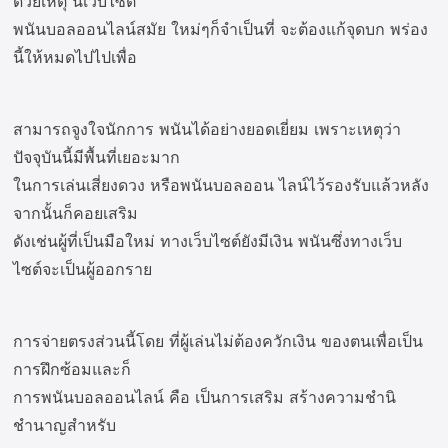
ด้วยเหตุ นี้เว็บไซต์
พนันบอลออนไลน์สมัย ใหม่ๆก็จำเป็นที่ จะต้องแก้จุดบก พร่อง
นี้ให้หมดไปไปเพื่อ
สามารถจูงใจนักการ พนันได้อย่างยอดเยี่ยม เพราะเหตุว่า
ปัจจุบันนี้มีพื้นที่เยอะมาก
ในการเล่นเสี่ยงดวง หรือพนันบอลออน ไลน์ไว้รองรับแล้วหลัง
จากนั้นก็คอยเสริม
ดังเช่นผู้ที่เป็นมือใหม่ ทางเว็บไซต์ยังมีเงิน พนันซึ่งทางเว็บ
ไซต์จะเป็นผู้ออกราย
การจ่ายตรงส่วนนี้โดย ที่ผู้เล่นไม่ต้องควักเงิน ของตนเพื่อเป็น
การฝึกซ้อมและก็
การพนันบอลออนไลน์ คือ เป็นการเสริม สร้างความชำนิ
ชำนาญสำหรับ