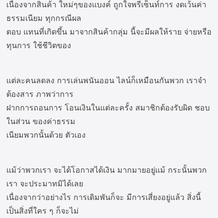
เนื่องจากสินค้า ใหม่ๆของแบงค์ ถูกใจพรีเซ็นท์การ งดเว้นค่า
ธรรมเนียม ทุกกรณีผล
ตอบ แทนที่เกิดขึ้น มาจากสินค้ากลุ่ม นี้จะมีผลให้ราย จ่ายหรือ
ทุนการ ใช้ชีวิตของ
แต่ละคนลดลง การเล่นพนันออน ไลน์ก็เหมือนกันพวก เราจำ
ต้องสาร ภาพว่าการ
ฝากการถอนการ โอนเงินในแต่ละครั้ง สมาชิกต้องรับผิด ชอบ
ในส่วน ของค่าธรรม
เนียมพวกนั้นด้วย ตัวเอง
แม้ว่าพวกเรา จะได้โอกาสได้เงิน มากมายอยู่แม้ กระนั้นพวก
เรา จะประมาทมิได้เลย
เนื่องจากว่าอย่างไร การเดิมพันก็จะ มีการเสี่ยงอยู่แล้ว สิ่งนี้
เป็นสิ่งที่ใคร ๆ ก็จะไม่