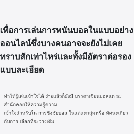
เพื่อการเล่นการพนันบอลในแบบอย่าง
ออนไลน์ซึ่งบางคนอาจจะยังไม่เคย
ทราบสักเท่าไหร่และทั้งมีอัตราต่อรอง
แบบละเอียด
ทำให้ผู้เล่นเข้าใจได้ ง่ายแล้วก็ยังมี บรรดาเซียนบอลแต่ ละ
สำนักคอยให้ความรู้ความ
เข้าใจสำหรับใน การชิงชัยบอล ในแต่ละกลุ่มหรือ ทัศนะเกี่ยว
กับการ เลือกที่จะวางเดิม