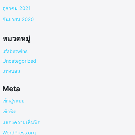
ตุลาคม 2021
กันยายน 2020
หมวดหมู่
ufabetwins
Uncategorized
แทงบอล
Meta
เข้าสู่ระบบ
เข้าฟีด
แสดงความเห็นฟีด
WordPress.org