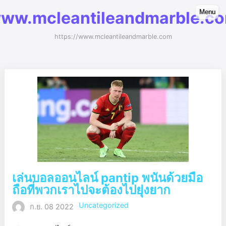
Skip
ww.mcleantileandmarble.c
Menu
to
content
https://www.mcleantileandmarble.com
เล่นบอลออนไลน์ pantip พนันด้วยมือ
ถือที่พวกเราไปจะต้องไปยุ่งยาก
Uncategorized
ก.ย. 08 2022