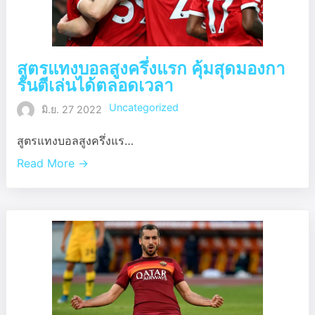
สูตรแทงบอลสูงครึ่งแรก คุ้มสุดมองกา
รันตีเล่นได้ตลอดเวลา
Uncategorized
มิ.ย. 27 2022
สูตรแทงบอลสูงครึ่งแร…
Read More →