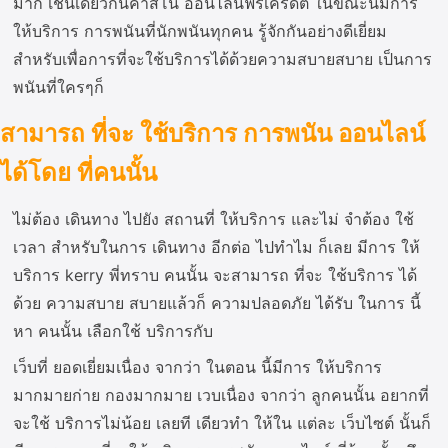
มาก เช่นเดียวกันคาสิโน ออนไลน์ฟรีเครดิต ในขณะนี้มีการ
ให้บริการ การพนันที่นักพนันทุกคน รู้จักกันอย่างดีเยี่ยม
สำหรับเพื่อการที่จะใช้บริการได้ด้วยความสบายสบาย เป็นการ
พนันที่ใครๆก็
สามารถ ที่จะ ใช้บริการ การพนัน ออนไลน์
ได้โดย ที่คนนั้น
ไม่ต้อง เดินทาง ไปยัง สถานที่ ให้บริการ และไม่ จำต้อง ใช้
เวลา สำหรับในการ เดินทาง อีกต่อ ไปทำไม ก็เลย มีการ ให้
บริการ kerry พี่ทราบ คนนั้น จะสามารถ ที่จะ ใช้บริการ ได้
ด้วย ความสบาย สบายแล้วก็ ความปลอดภัย ได้รับ ในการ นี้
หา คนนั้น เลือกใช้ บริการกับ
เว็บที่ ยอดเยี่ยมเนื่อง จากว่า ในตอน นี้มีการ ให้บริการ
มากมายก่าย กองมากมาย เวบเนื่อง จากว่า ลูกคนนั้น อยากที่
จะใช้ บริการไม่น้อย เลยที เดียวทำ ให้ใน แต่ละ เว็บไซต์ นั้นก็