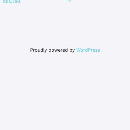
→
ออนไลน์
Proudly powered by
WordPress