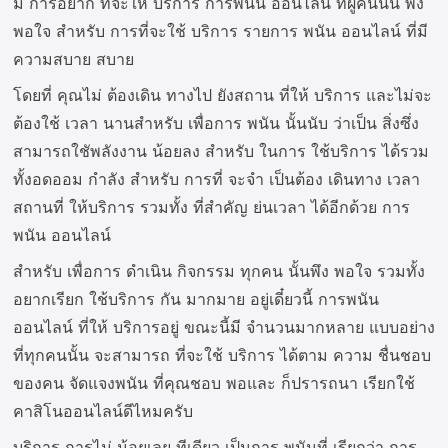
มี การอยาก ที่จะให้ บริการ การพนัน ออนไลน์ ที่ผู้คนนั้น พึง
พอใจ สำหรับ การที่จะใช้ บริการ รายการ พนัน ออนไลน์ ที่มี
ความสบาย สบาย
โดยที่ คุณไม่ ต้องเดิน ทางไป ยังสถาน ที่ให้ บริการ และไม่จะ
ต้องใช้ เวลา นานสำหรับ เพื่อการ พนัน นั้นนับ ว่าเป็น สิ่งซึ่ง
สามารถใชัพลังงาน น้อยลง สำหรับ ในการ ใช้บริการ ได้รวม
ทั้งอดออม กำลัง สำหรับ การที่ จะจำ เป็นต้อง เดินทาง เวลา
สถานที่ ให้บริการ รวมทั้ง ที่สำคัญ ย่นเวลา ได้อีกด้วย การ
พนัน ออนไลน์
สำหรับ เพื่อการ ดำเนิน กิจกรรม ทุกคน นั้นพึง พอใจ รวมทั้ง
อยากเรียก ใช้บริการ กัน มากมาย อยู่เดี๋ยวนี้ การพนัน
ออนไลน์ ที่ให้ บริการอยู่ ขณะนี้มี จำนวนมากหลาย แบบอย่าง
ที่ทุกคนนั้น จะสามารถ ที่จะใช้ บริการ ได้ตาม ความ ชื่นชอบ
ของคน จัดแจงพนัน ที่คุณชอบ พอและ ก็ปรารถนา เรียกใช้
คาสิโนออนไลน์ดีไหมครับ
บริการ การไม่ น้อยเลย ทีเดียว เป็นการ พนันที่ เรียกว่า การ