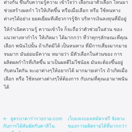
ต่างกัน ขึ้นกับความรู้ความ เข้าใจว่า เลือกเอาตัวเลือก ไหนมา
ช่วยสร้างผลกำ ไรให้เกิดขึ้น หรือเมื่อเลือก หรือ ใช้หนทาง
ต่างๆได้อย่าง ยอดเยี่ยมทีเดียวการรู้จัก บริหารเงินลงทุนที่มีอยู่
ให้กำเนิดความรู้ ความเข้าใจ ก็จะถือว่าตัวช่วยในส่วน ของ
แนวทางหากำไร ให้เกิดมา ได้มากกว่า ที่ว่าทุกๆลักษณะที่คุณ
เลือก พนันไปนั้น ถ้าเกิดมิได้ เป็นหนทาง ที่มีการเสี่ยงมากมาย
จนมาก มันย่อมมีความ หมายว่า มีตัวเลือกในส่วนของ การ
ผลิตผลกำไรที่เกิดขึ้น มาเป็นผลดีไม่ใช่น้อย มันจะต้องขึ้นอยู่
กับคนใดกัน จะเอาต่างๆให้อยากได้ มากมายเท่าไร ถ้าเกิดเมื่อ
เลือก หรือ ใช้หนทางต่างๆให้ต้องการ กับเกมที่คุณเอามาพนัน
ได้
Post
← สูตรบาคาร่ารวยรวย.com
เว็บแทงบอลสมัครฟรี จังหวะ
กับการได้สัมผัสกับคาสิโน
ของการผลิตรายได้ที่มากกว่า
navigation