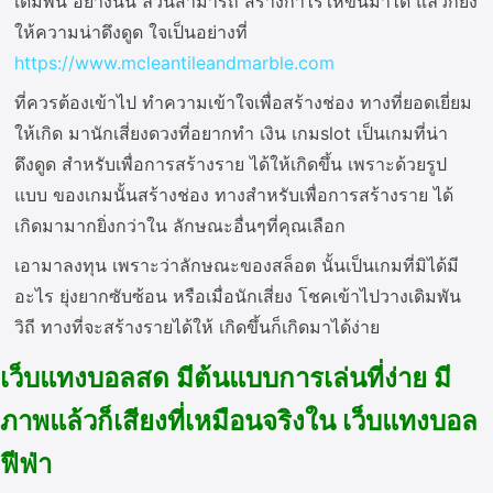
เดิมพัน อย่างนั้น ล้วนสามารถ สร้างกำไรให้ขึ้นมาได้ แล้วก็ยัง
ให้ความน่าดึงดูด ใจเป็นอย่างที่
https://www.mcleantileandmarble.com
ที่ควรต้องเข้าไป ทำความเข้าใจเพื่อสร้างช่อง ทางที่ยอดเยี่ยม
ให้เกิด มานักเสี่ยงดวงที่อยากทำ เงิน เกมslot เป็นเกมที่น่า
ดึงดูด สำหรับเพื่อการสร้างราย ได้ให้เกิดขึ้น เพราะด้วยรูป
แบบ ของเกมนั้นสร้างช่อง ทางสำหรับเพื่อการสร้างราย ได้
เกิดมามากยิ่งกว่าใน ลักษณะอื่นๆที่คุณเลือก
เอามาลงทุน เพราะว่าลักษณะของสล็อต นั้นเป็นเกมที่มิได้มี
อะไร ยุ่งยากซับซ้อน หรือเมื่อนักเสี่ยง โชคเข้าไปวางเดิมพัน
วิถี ทางที่จะสร้างรายได้ให้ เกิดขึ้นก็เกิดมาได้ง่าย
เว็บแทงบอลสด มีต้นแบบการเล่นที่ง่าย มี
ภาพแล้วก็เสียงที่เหมือนจริงใน เว็บแทงบอล
ฟีฟ่า