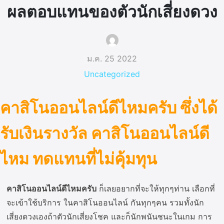
ผลตอบแทนของตัวนักเสี่ยงดวง
ม.ค. 25 2022
Uncategorized
คาสิโนออนไลน์ดีไหมครับ ซึ่งได้
รับเงินรางวัล คาสิโนออนไลน์ดี
ไหม ทดแทนที่ไม่คุ้มทุน
คาสิโนออนไลน์ดีไหมครับ
ก็เลยอยากที่จะให้ทุกๆท่าน เลือกที่
จะเข้าใช้บริการ ในคาสิโนออนไลน์ กันทุกๆคน รวมทั้งนัก
เสี่ยงดวงเองถ้าตัวนักเสี่ยงโชค และก็นักพนันชนะในเกม การ