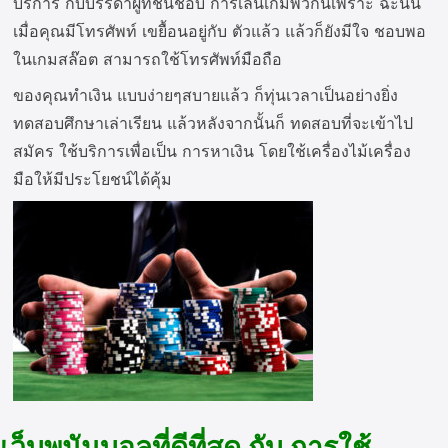
บริการ กับบรรดาผู้ที่ชื่นชอบ การเล่นเกมพวกนี้เพราะ ฉะนั้น
เมื่อคุณมีโทรศัพท์ เขยื้อนอยู่กับ ตัวแล้ว แล้วก็ยังมีใจ ชอบพอ
ในเกมสล๊อต สามารถใช้โทรศัพท์มือถือ
ของคุณทำเงิน แบบง่ายๆสบายแล้ว ก็ทุ่นเวลาเป็นอย่างยิ่ง
ทดสอบศึกษาเล่าเรียน แล้วหลังจากนั้นก็ ทดสอบที่จะเข้าไป
สมัคร ใช้บริการเพื่อเป็น การหาเงิน โดยใช้เครื่องไม้เครื่อง
มือให้มีประโยชน์ได้คุ้ม
เว็บพนันบอลที่ดีที่สุด กับ การใช้