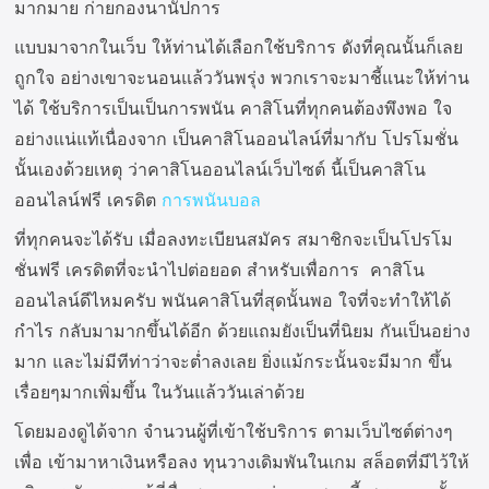
มากมาย ก่ายกองนานัปการ
แบบมาจากในเว็บ ให้ท่านได้เลือกใช้บริการ ดังที่คุณนั้นก็เลย
ถูกใจ อย่างเขาจะนอนแล้ววันพรุ่ง พวกเราจะมาชี้แนะให้ท่าน
ได้ ใช้บริการเป็นเป็นการพนัน คาสิโนที่ทุกคนต้องพึงพอ ใจ
อย่างแน่แท้เนื่องจาก เป็นคาสิโนออนไลน์ที่มากับ โปรโมชั่น
นั้นเองด้วยเหตุ ว่าคาสิโนออนไลน์เว็บไซต์ นี้เป็นคาสิโน
ออนไลน์ฟรี เครดิต
การพนันบอล
ที่ทุกคนจะได้รับ เมื่อลงทะเบียนสมัคร สมาชิกจะเป็นโปรโม
ชั่นฟรี เครดิตที่จะนำไปต่อยอด สำหรับเพื่อการ คาสิโน
ออนไลน์ดีไหมครับ พนันคาสิโนที่สุดนั้นพอ ใจที่จะทำให้ได้
กำไร กลับมามากขึ้นได้อีก ด้วยแถมยังเป็นที่นิยม กันเป็นอย่าง
มาก และไม่มีทีท่าว่าจะต่ำลงเลย ยิ่งแม้กระนั้นจะมีมาก ขึ้น
เรื่อยๆมากเพิ่มขึ้น ในวันแล้ววันเล่าด้วย
โดยมองดูได้จาก จำนวนผู้ที่เข้าใช้บริการ ตามเว็บไซต์ต่างๆ
เพื่อ เข้ามาหาเงินหรือลง ทุนวางเดิมพันในเกม สล็อตที่มีไว้ให้