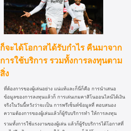
ก็จะได้โอกาสได้รับกำไร คืนมาจาก
การใช้บริการ รวมทั้งการลงทุนตาม
สิ่ง
ที่ต้องการของผู้เล่นอย่าง แน่แท้และก็นี่ก็คือ การนำเสนอ
ข้อมูลของการลงทุนแล้วก็ การเล่นเกมคาสิโนออนไลน์ได้เงิน
จริงในวันนี้หวังว่าจะเป็น การพรีเซ็นท์ข้อมูลที่ ตอบสนอง
ความต้องการของผู้เล่นแล้วก็ผู้รับบริการทำ ให้การลงทุน
รวมทั้งการใช้แรงงานของผู้เล่น แล้วก็ผู้รับบริการได้โอกาสที่