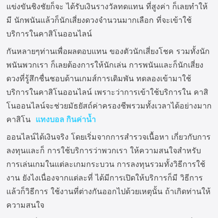
แข่งขันชิงชัยก็จะ ได้รับเงินรางวัลทดแทน ที่สูงค่า ก็เลยทำให้
มี นักพนันแล้วก็นักเสี่ยงดวงจำนวนมากเลือก ที่จะเข้าใช้
บริการในคาสิโนออนไลน์
กันหลายๆท่านเพื่อผลตอบแทน ของตัวนักเสี่ยงโชค รวมทั้งนัก
พนันพวกเรา ก็เลยต้องการให้นักเล่น การพนันและก็นักเสี่ยง
ดวงที่รู้สึกชื่นชอบด้านเกมส์การเดิมพัน ทดลองเข้ามาใช้
บริการในคาสิโนออนไลน์ เพราะว่าการเข้าใช้บริการใน คาสิ
โนออนไลน์จะช่วยมัธยัสถ์ค่าครองชีพรวมทั้งเวลาได้อย่างมาก
คาสิโน
แทงบอล กินค่าน้ำ
ออนไลน์ได้เงินจริง โดยเริ่มจากการสำรวจเนื้อหา เกี่ยวกับการ
ลงทุนและก็ การใช้บริการว่าพวกเรา ให้ความสนใจสำหรับ
การเล่นเกมในแต่ละเกมกระบวน การลงทุนรวมทั้งวิธีการใช้
งาน ยังไงเนื่องจากแต่ละที่ ได้มีการเปิดให้บริการก็มี วิธีการ
แล้วก็วิธีการ ใช้งานที่ต่างกันออกไปด้วยเหตุนั้น ถ้าเกิดท่านให้
ความสนใจ