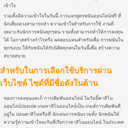
เข้าใจ
รวมทั้งมีความเข้าใจในวันนี้ การแจกสูตรพนันออนไลน์ฟรี ที่
นักเสี่ยงดวงสามารถทำ ความเข้าใจสำหรับการใช้ งานที่
เหมาะกับนักการพนันทุกๆคน รวมทั้งสามารถทำให้การลงทุน
ได้ โอกาสสร้างกำไรหรือ ผลตอบแทนสำหรับเพื่อ การพนันใน
ทุกๆแบบ ให้กับพนันให้กับนิสิตทุกคนในวันนี้เพื่อ สร้างความ
สบายสบาย
สำหรับในการเลือกใช้บริการผ่าน
เว็บไซต์ ไซด์ที่มีชื่อดังในด้าน
ของการลงทุนและก็ การเดิมพันออนไลน์ ในวันนี้คาสิโน
ออนไลน์ปอยเปต เกมคาสิโนออนไลน์เป็น เกมส์การเดิมพันที่
อยู่ใน บ่อนคาสิโนหรือที่ นักเล่นการพนันรวมทั้ง นักพนันให้
ความรู้ความเข้าใจจะกันที่เรียกว่าคาสิโนออนไลน์ ในประเทศ