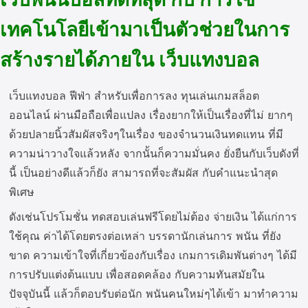
เทคโนโลยีเข้ามาเป็นตัวช่วยในการ
สร้างรายได้ภายใน เว็บแทงบอล
เว็บแทงบอล ฟีฟ่า สำหรับเพื่อการลง ทุนเล่นเกมสล็อต
ออนไลน์ ผ่านมือถือเพื่อแปลง เรื่องยากให้เป็นเรื่องที่ไม่ ยากๆ
ด้วยปลายนิ้วสัมผัสจริงๆในเรื่อง ของจำนวนเงินทดแทน ที่มี
ความน่าวางใจแล้วหลัง จากนั้นก็ความมั่นคง ยั่งยืนกับเว็บดังที่
นี้ เป็นอย่างดีแล้วก็ยัง สามารถที่จะสัมผัส กับคำแนะนำสุด
พิเศษ
ดังเช่นโปรโมชั่น ทดสอบเล่นฟรีโดยไม่ต้อง จ่ายเงิน ได้แก่การ
ใช้คุณ ค่าได้โดยตรงต่อเหล่า บรรดานักเล่นการ พนัน ที่ยัง
ขาด ความเข้าใจที่เกี่ยวข้องกับเรื่อง เกมการเดิมพันต่างๆ ได้มี
การปรับแต่งต้นแบบ เพื่อสอดคล้อง กับความทันสมัยใน
ปัจจุบันนี้ แล้วก็ตอบรับต่อนัก พนันคนใหม่ๆได้เข้า มาทำความ