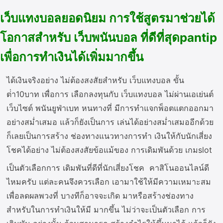
เว็บแทงบอลยอดนิยม การใช้สูตรมาช่วยได้
โอกาสสำหรับ เว็บพนันบอล ที่ดีที่สุดpantip
เพื่อการทำเงินได้เพิ่มมากขึ้น
ได้เงินจริงอย่าง ไม่ต้องสงสัยสำหรับ เว็บแทงบอล ขั้น
ต่ํา10บาท เพื่อการ เลือกลงทุนกับ เว็บแทงบอล ไม่ผ่านเอเย่นต์
เว็บไซต์ พนันยูฟ่าเบท หนทางที่ มีการทำแจกพ็อตแตกออกมา
อย่างสม่ำเสมอ แล้วก็ยังเป็นการ เล่นได้อย่างสม่ำเสมออีกด้วย
ก็เลยเป็นการสร้าง ช่องทางแนวทางการทำ เงินให้กับนักเสี่ยง
โชคได้อย่าง ไม่ต้องสงสัยข้อแม้ของ การเดิมพันด้วย เกมslot
เป็นตัวเลือกการ เดิมพันที่ดีที่นักเสี่ยงโชค คาสิโนออนไลน์ดี
ไหมครับ แต่ละคนจึงควรเลือก เอามาใช้ให้มีความเหมาะสม
เพื่อลดผลพวงที่ บางทีก็อาจจะเกิด มาหรือสร้างช่องทาง
สำหรับในการทำเงินให้มี มากขึ้น ไม่ว่าจะเป็นตัวเลือก การ