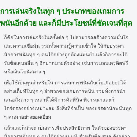
การเล่นจริงในทุก ๆ ประเภทของเกมการ
พนันอีกด้วย และก็มีประโยชน์ที่ชัดเจนที่สุด
ก็คือในการเล่นจริงในครั้งต่อ ๆ ไปสามารถสร้างความมั่นใจ
และความเชื่อมั่น รวมทั้งความรู้ความเข้าใจ ให้กับบรรดา
นักการพนันทุก ๆ คนได้อย่างถูกต้องแม่นยำ แล้วก็อาจจะได้
รับข้อเสนออื่น ๆ อีกมากมายตัวอย่าง เช่นการมอบเครดิตฟรี
หรือเงินโบนัสต่าง ๆ
เพื่อใช้เป็นทุนสำหรับใน การเล่นการพนันกับเว็บUfabet ได้
อย่างเต็มทีในทุก ๆ จำพวกของเกมการพนัน รวมทั้งการนำ
เสนอสิ่งต่าง ๆ เหล่านี้ได้มีการคิดพินิจ พิจารณาและก็
ไตร่ตรองอย่างเหมาะสม ถึงสิ่งที่จำเป็น ของบรรดานักพนันทุก
ๆ คนมาอย่างยอดเยี่ยม
แล้วและก็น่าจะ เป็นการเพิ่มประสิทธิภาพ ในตัวของบรรดา
นักการพนันทุก ๆ คนได้อย่างแน่แท้ สำหรับข้อเสนอ ดังกล่าว