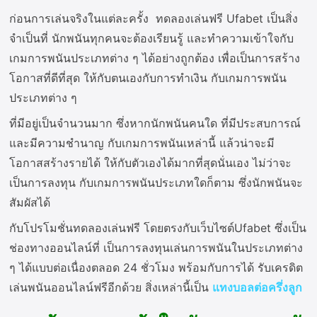
ก่อนการเล่นจริงในแต่ละครั้ง ทดลองเล่นฟรี Ufabet เป็นสิ่ง
จำเป็นที่ นักพนันทุกคนจะต้องเรียนรู้ และทำความเข้าใจกับ
เกมการพนันประเภทต่าง ๆ ได้อย่างถูกต้อง เพื่อเป็นการสร้าง
โอกาสที่ดีที่สุด ให้กับตนเองกับการทำเงิน กับเกมการพนัน
ประเภทต่าง ๆ
ที่มีอยู่เป็นจำนวนมาก ซึ่งหากนักพนันคนใด ที่มีประสบการณ์
และมีความชำนาญ กับเกมการพนันเหล่านี้ แล้วน่าจะมี
โอกาสสร้างรายได้ ให้กับตัวเองได้มากที่สุดนั่นเอง ไม่ว่าจะ
เป็นการลงทุน กับเกมการพนันประเภทใดก็ตาม ซึ่งนักพนันจะ
สัมผัสได้
กับโปรโมชั่นทดลองเล่นฟรี โดยตรงกับเว็บไซต์Ufabet ซึ่งเป็น
ช่องทางออนไลน์ที่ เป็นการลงทุนเล่นการพนันในประเภทต่าง
ๆ ได้แบบต่อเนื่องตลอด 24 ชั่วโมง พร้อมกับการได้ รับเครดิต
เล่นพนันออนไลน์ฟรีอีกด้วย สิ่งเหล่านี้เป็น
แทงบอลต่อครึ่งลูก