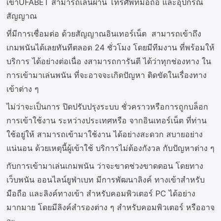
เข้าUFABET สามารถเล่นผ่าน โทรศัพท์มือถือ และอุปกรณ์
สัญญาณ
ที่มีการเชื่อมต่อ ด้วยสัญญาณอินเทอร์เน็ต สามารถเข้าถึง
เกมพนันได้เลยทันทีตลอด 24 ชั่วโมง โดยมีทีมงาน ที่พร้อมให้
บริการ ได้อย่างต่อเนื่อ งสามารถการันตี ได้ว่าทุกช่องทาง ใน
การเข้ามาเล่นพนัน ที่จะอาจจะเกิดปัญหา ติดขัดในเรื่องทาง
เข้าต่าง ๆ
ไม่ว่าจะเป็นการ ปิดปรับปรุงระบบ ชั่วคราวหรือการถูกบล็อก
การเข้าใช้งาน ระหว่างประเทศหรือ จากอินเทอร์เน็ต ที่ท่าน
ใช้อยู่ให้ สามารถเข้ามาใช้งาน ได้อ
ย่างสะดวก สบายอย่าง
แน่นอน ด้วยเหตุนี้ผู้เข้าใช้ บริการไม่ต้องกังวล กับปัญหาต่าง ๆ
กับการเข้ามาเล่นเกมพนัน ว่าจะขาดช่วงขาดตอน โดยทาง
เว็บพนัน ออนไลน์ยูฟ่าเบท มีการพัฒนาลิงค์ ทางเข้าสำหรับ
มือถือ และลิงค์ทางเข้า สำหรับคอมพิวเตอร์ PC ได้อย่าง
มากมาย โดยมีลิงค์สำรองต่าง ๆ สำหรับคอมพิวเตอร์ หรืออาจ