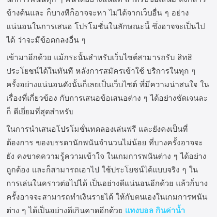
ข้างต้นและ ก็บางทีก็อาจจะหา ไม่ได้จากเว็บอื่น ๆ อย่าง
แน่นอนในการเสนอ โปรโมชั่นในลักษณะนี้ ซึ่งอาจจะเป็นไป
ได้ ว่าจะมีข้อตกลงอื่น ๆ
เข้ามาอีกด้วย แม้กระนั้นสำหรับเว็บไซต์สามารถรับ สิทธิ
ประโยชน์ได้ในทันที หลังการสมัครเข้าใช้ บริการในทุก ๆ
ครั้งอย่างแน่นอนดังนั้นก็เลยเป็นเว็บไซต์ ที่มีความน่าสนใจ ใน
เรื่องที่เกี่ยวข้อง กับการเสนอข้อเสนอต่าง ๆ ได้อย่างชัดเจนละ
ก็ ดีเยี่ยมที่สุดสำหรับ
ในการนำเสนอโปรโมชั่นทดลองเล่นฟรี และยังคงเป็นที่
ต้องการ ของบรรดานักพนันจำนวนไม่น้อย ที่บางครั้งอาจจะ
ยัง คงขาดความรู้ความเข้าใจ ในเกมการพนันต่าง ๆ ได้อย่าง
ถูกต้อง และก็สามารถเอาไป ใช้ประโยชน์ได้แบบจริง ๆ ใน
การเล่นในคราวต่อไปได้ เป็นอย่างดีแน่นอนอีกด้วย แล้วก็บาง
ครั้งอาจจะสามารถทำเงินรายได้ ให้กับตนเองในเกมการพนัน
ต่าง ๆ ได้เป็นอย่างดีเกินคาดอีกด้วย
แทงบอล กินค่าน้ำ