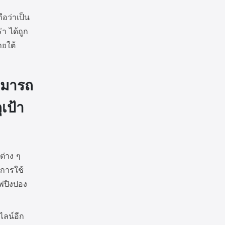
ือว่าเป็น
า ได้ถูก
ายใต้
สามารถ
ุเป้า
ต่าง ๆ
 การใช้
พ่ปิงปอง
ไลน์อีก