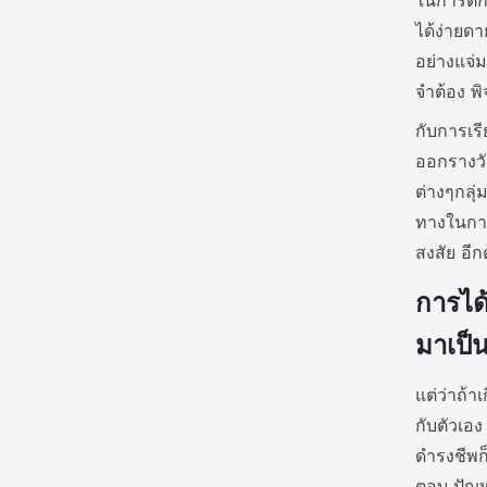
ได้ง่ายดา
อย่างแจ่ม
จำต้อง พ
กับการเร
ออกรางวั
ต่างๆกลุ่
ทางในการ 
สงสัย อีก
การได้
มาเป็น
แต่ว่าถ้
กับตัวเอ
ดำรงชีพก็
ตอบ ปัญหา