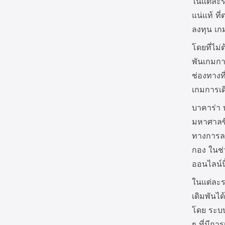
ในแต่ละรอ
แน่แท้ ที
ลงทุน เกม
โดยที่ไม
พันเกมกา
ช่องทางท
เกมการเด
บาคาร่า 
มหาศาลซึ่
ทางการลง
กอง ในช่ว
ออนไลน์นี
ในแต่ละรอ
เดิมพันได
โดย ระบบอ
ๆ ที่มีกา