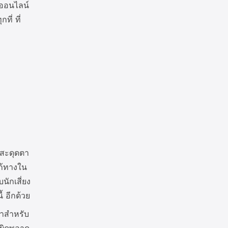
นออนไลน์
ที่ ที่
ามสะดุดตา
แก้ทางใน
นักเสี่ยง
 อีกด้วย
ลาสำหรับ
้อผิดพลาด