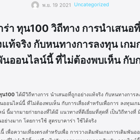
Uncategorized
พ.ย. 19 2021
ร่า ทุน100 วิถีทาง การนำเสนอที่
งแท้จริง กับหนทางการลงทุน เกม
พันออนไลน์นี้ ที่ไม่ต้องพบเห็น กับ
ทุน100
ได้มีวิถีทางการ นำเสนอที่ถูกอย่างแท้จริง กับหนทางการล
นออนไลน์นี้ ที่ไม่ต้องพบเห็น กับการเสี่ยงสำหรับเพื่อการ ลงทุนเก
์ นี้มากมายก่ายกองที่ได้มี แนวทางที่ดีเยี่ยมที่สุดที่ เป็นวิถีทางที่
นอย่างมาก โดยการใช้ สูตรบาคาร่า ใช้ได้จริง
นนี้ เพื่อความเที่ยงตรงสำหรับเพื่อ การวางเดิมพันเกมการเดิมพันออน