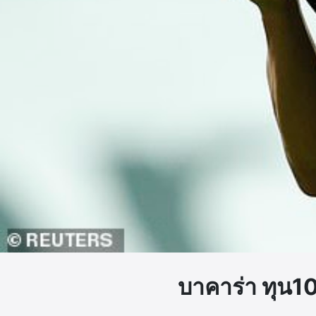
บาคาร่า ทุน1