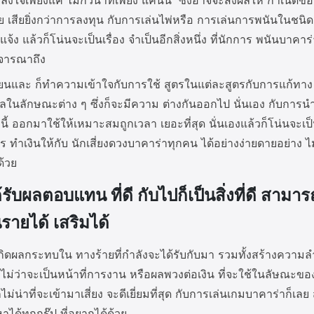
ย เสียยิ่งกว่าการลงทุน กับการเล่นไพ่หรือ การเล่นการพนันในชนิด 
แจ้ง แล้วก็โน่นจะเป็นเรื่อง จำเป็นอีกสิ่งหนึ่ง ที่นักการ พนันบาคา
ิจารณาถึง
ียนและ ก็ทำความเข้าใจกับการใช้ สูตรในแต่ละสูตรกับการแก้ทา
ลในลักษณะต่าง ๆ ซึ่งก็จะมีความ ต่างกันออกไป นั่นเอง กับการน
มนี้ ออกมาใช้ให้เหมาะสมถูกเวลา เยอะที่สุด นั่นเองแล้วก็โน่นจะเป
ทำเงินให้กับ นักเสี่ยงดวงบาคาร่าทุกคน ได้อย่างง่ายดายอย่าง ไม
ด้วย
รับผลตอบแทน ที่ดี กับไปก็เป็นสิ่งที่ดี สามา
รายได้ เสริมได้
าเกิดผลกระทบใน ทางร้ายที่กำลังจะได้รับกับมา รวมทั้งสร้างความ
ง ไม่ว่าจะเป็นหน้าที่การงาน หรือผลพวงต่อเงิน ที่จะใช้ในลัษณะข
ไม่น่าที่จะเข้ามาเสี่ยง จะดีเยี่ยมที่สุด กับการเล่นเกมบาคาร่าก็เ
ได้ทุกกรุ๊ป ที่อยากได้ด้วย