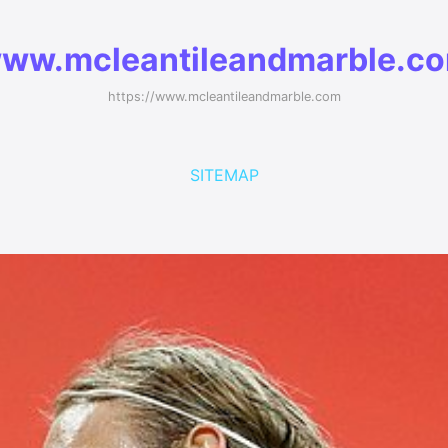
Skip
ww.mcleantileandmarble.c
to
content
https://www.mcleantileandmarble.com
SITEMAP