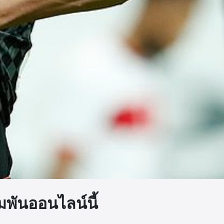
พันออนไลน์นี้