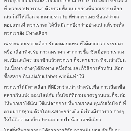
ที่ไม่ยุ่งยากอะไรและ ก็พวกเราก็สามารถ เข้าไปเลือก ซื้อได้ดัง
ที่ พวกเราปรารถนา ด้วยรวมทั้ง แบบอย่างที่พวกเราจะเลือก
เล่น ก็มีให้เลือก มากมายราวกับ ที่พวกเราเคย ซื้อแต่ว่าผล
ตอบแทนที่ พวกเราจะ ได้นั้นมีมากยิ่งกว่าอย่างแน่ แท้รวมทั้ง
พวกเรายัง มีทางเลือก
เพราะพวกเราจะเลือก รับผลตอบแทน ที่ได้มากกว่า ธรรมดา
หรือ เลือกที่จะรับ การลดราคา จากการซื้อ ซึ่งเมื่อพวกเราลง
ทะเบียนสมัคร สมาชิกแล้วพวกเรา ก็จะสามารถ ที่จะเล่าเรียน
ในเนื้อหา ต่างๆได้อีกทาง หนึ่งด้วยและก็วิธีการสำหรับ เลือก
ซื้อสลาก กินแบ่งกับufabet winนั้นทำให้
พวกเราได้มีทางเลือก ที่ดียิ่งกว่าแน่ๆ สำหรับเพื่อ การเลือกซื้อ
สลากกินแบ่ง ออนไลน์กับ เว็บไซต์ที่ตามมาตรฐานและก็จะก่อ
ให้พวกเราได้เงิน ใช้แน่จากการ ที่พวกเราลง ทุนกับเว็บไซต์ ที่
ตามมาตรฐาน ด้วยโดยเฉพาะอย่างยิ่ง มีเรื่องมีราวราว ต่างๆ
ให้ได้ติดตาม เกี่ยวกับบอล มากไม่น้อย เลยทีเดียว
โดยสิ่งที่พวกเราจะ ได้จากการรู้จัก การพนันบอล จำเป็นจะ