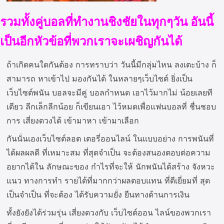
รวมทั้งคู่บอลที่ทำงานชิงชัยในทุกๆวัน อันนี้
เป็นอีกหัวข้อที่พวกเราจะเผชิญกันได้
ถ้าเกิดคนใดกันต้อง การทราบว่า วันนี้มีกลุ่มไหน ลงเตะบ้าง ก็
สามารถ หาเข้าไป มองกันได้ ในหลายๆเว็บไซต์ ยิ่งเป็น
เว็บไซต์พนัน บอลจะมีคู่ บอลกำหนด เอาไว้มากไม่ น้อยเลยที
เดียว ลีกเล็กลีกน้อย ก็เขียนเอา ไว้หมดเพื่อแฟนบอลที่ ชื่นชอบ
การ เสี่ยงดวงได้ เข้ามาหา เข้ามาเลือก
กันนั่นเองเว็บไซต์ลอต เตอรี่ออนไลน์ ในแบบอย่าง การพนันที่
ได้ผลผลดี ที่เหมาะสม ที่สุดจำเป็น จะต้องสนองตอบต่อความ
อยากได้ใน ลักษณะของ กำไรที่จะให้ นักพนันได้สร้าง จังหวะ
แนว ทางการทำ รายได้ที่มากกว่าผลตอบแทน ที่ดีเยี่ยมที่ สุด
เป็นจำเป็น ที่จะต้อง ได้รับความยั่ง ยืนทางด้านการเงิน
ทั้งยังยังได้ร่วมรุ่น เสี่ยงดวงกับ เว็บไซต์ออน ไลน์ของพวกเรา