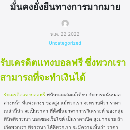
มั่นคงยั่งยืนทางการมากมาย
พ.ค. 22 2022
Uncategorized
รับเครดิตแทงบอลฟรี ซึ่งพวกเรา
สามารถที่จะทำเงินได้
รับเครดิตแทงบอลฟรี
พนันบอลสดแม้เทียบ กับการพนันบอล
ล่วงหน้า ที่แพงต่างๆ ของสูง แม้พวกเรา จะทราบดีว่า ราคา
เหล่านี้น่า จะเป็นราคา ที่ตั้งขึ้นมาจากการวิเคราะห์ ของกลุ่ม
พินิจพิจารณา บอลของเว็บไซต์ เป็นราคาเปิด สูงมากมาย ถ้า
เกิดพวกเรา พิจารณา ให้ดีพวกเรา จะมีความเห็นว่า ราคา