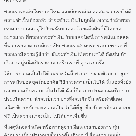
บริการด้วย
พวกเราจะเล่นในราคาไหน และก็การเล่นบอลสด พวกเราไม่มี
ความจำเป็นต้องกลัว ว่าจะชำระเงินไม่ถูกฝั่ง เพราะว่าถ้าพวก
เรามอง บอลสดคู่ไปกับพนันบอลสดด้วยแล้วมันก็มีโอกาส
อย่างมาก ที่พวกเราจะทำเงิน กับบอลชนิดนี้ การพนันบอลสด
ที่พวกเราสามารถดีกว่าเป็น พวกเราสามารถ รอคอยราคาที่
พวกเรามีความรู้สึกว่า มันจะทำเงินให้พวกเราได้ ดังเช่น ถ้า
เกิดบอลคู่หนึ่งเปิดราคามาครึ่งแรกที่ ลูกควบครึ่ง
วิธีการความเป็นไปได้ เพราะวันนี้ พวกเราจะยกตัวอย่าง สูตร
การพนันบอลชุดโดยอาศัย วิธีการความเป็นไปได้ นั่นเองทั้งยัง
แนวความคิดความ เป็นไปได้ นั่นก็คือ การประมาณหรือ การ
ประเมินความ น่าจะเป็นว่า บางสิ่งจะเกิดขึ้น หรือคำชี้แจง
หนึ่งๆซึ่ง ระดับของความเป็น ไปได้ที่สูงขึ้น รับเครดิตแทงบอล
ฟรี เป็นความน่าจะเป็น ไปได้มากเพิ่มขึ้น
ที่เหตุนั้นจะกำเนิด หรือหากดูจากเงื่อน เวลาของการ สุ่ม
ตัวอย่าง เป็นปริมาณครั้งมากขึ้นเรื่อยๆ ที่เรื่องราวแบบนั้น