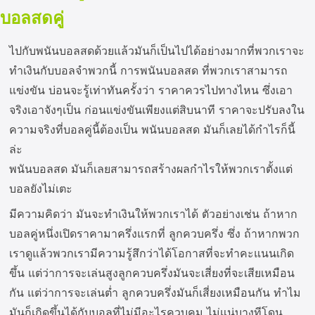
บอลสดคู่
ไปกับพนันบอลสดด้วยแล้วมันก็เป็นไปได้อย่างมากที่พวกเราจะ
ทำเงินกับบอลจำพวกนี้ การพนันบอลสด ที่พวกเราสามารถ
แข่งขัน บ่อนจะรู้เท่าทันครั้งว่า ราคาควรไปทางไหน ซึ่งเอา
จริงเอาจังๆเป็น ก่อนแข่งขันเพียงแต่สิบนาที ราคาจะปรับลงใน
ความจริงที่บอลคู่นี้ต้องเป็น พนันบอลสด มันก็เลยได้กำไรก็นี้
ล่ะ
พนันบอลสด มันก็เลยสามารถสร้างผลกำไรให้พวกเราตั้งแต่
บอลยังไม่เตะ
มีความคิดว่า มันจะทำเงินให้พวกเราได้ ตัวอย่างเช่น ถ้าหาก
บอลคู่หนึ่งเปิดราคามาครึ่งแรกที่ ลูกควบครึ่ง ซึ่ง ถ้าหากพวก
เราดูแล้วพวกเรามีความรู้สึกว่าได้โอกาสที่จะทำคะแนนเกิด
ขึ้น แต่ว่าการจะเล่นสูงลูกควบครึ่งมันจะเสี่ยงที่จะเสียเหมือน
กัน แต่ว่าการจะเล่นต่ำ ลูกควบครึ่งมันก็เสี่ยงเหมือนกัน ทำไม
มันก็เกิดขึ้นได้กับบอลที่ไม่มีอะไรควบคุม ไม่แน่บางทีโดน