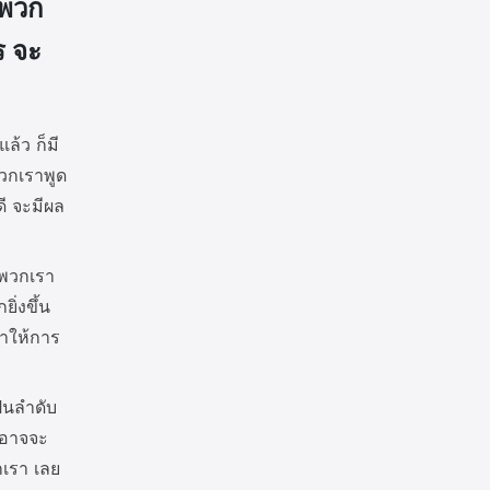
 พวก
ร จะ
ล้ว ก็มี
พวกเราพูด
ดี จะมีผล
้พวกเรา
ิ่งขึ้น
ทำให้การ
ป็นลำดับ
็อาจจะ
กเรา เลย