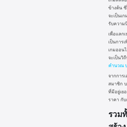
ข้างต้น ซ
จะเป็นเก
รับความน
เพื่อแลกเ
เป็นการเพ
เกมออนไลน
จะเป็นวิถ
คำนวณ บ
จากการเล
สมาชิก บ
ที่มีอยู่
ราคา กับ
รวมทั
สร้าง