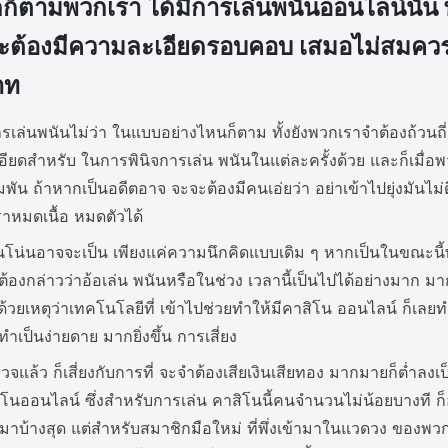
ใดก็ตามพวกเรา ได้มีการเล่นพนันออนไลน์นั้น
จะต้องมีความละเอียดรอบคอบ เสมอไม่สมคว
าท
เล่นพนันไม่ว่า ในแบบอย่างไหนก็ตาม ทั้งยังพวกเราจำต้องถ้วนถี่แ
ียดสำหรับ ในการพินิจการเล่น พนันในแต่ละครั้งด้วย และก็เมื่อ
มพัน ถ้าหากเป็นอดีตอาจ จะจะต้องมีคนเอ่ยว่า อย่าเข้าไปยุ่งมันไม่
ราหมดเนื้อ หมดตัวได้
้นโน่นอาจจะเป็น เพียงแค่ความนึกคิดแบบเดิม ๆ หากเป็นในขณะนี
องกล่าวว่าอ้อเล่น พนันหรือในช่วง เวลานี้เป็นไปได้อย่างมาก มากย
ด้วยเหตุว่าเทคโนโลยีที่ เข้าไปช่วยทำให้มีคาสิโน ออนไลน์ ก็เลย
ทำเป็นง่ายดาย มากยิ่งขึ้น การเสี่ยง
รวจแล้ว ก็เสี่ยงกับการที่ จะจำต้องเสียเงินเสียทอง มากมายก็ต่ำลงเ
ิโนออนไลน์ ซึ่งสำหรับการเล่น คาสิโนนี้คนจำนวนไม่น้อยบางที ก
สมาบ้างสุด แต่สำหรับสมาชิกมือใหม่ ที่พึ่งเข้ามาในแวดวง ของพว