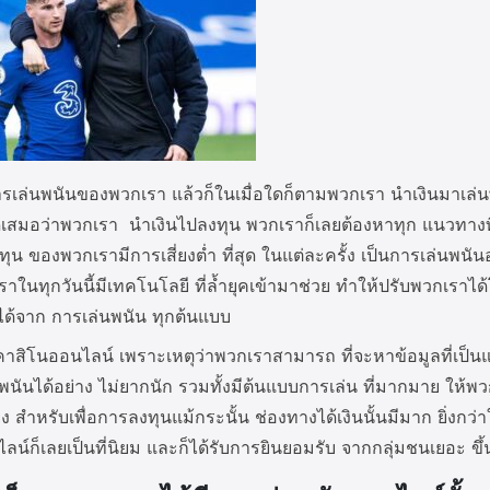
รเล่นพนันของพวกเรา แล้วก็ในเมื่อใดก็ตามพวกเรา นำเงินมาเล่
ดเสมอว่าพวกเรา นำเงินไปลงทุน พวกเราก็เลยต้องหาทุก แนวทางท
ุน ของพวกเรามีการเสี่ยงต่ำ ที่สุด ในแต่ละครั้ง เป็นการเล่นพนั
ในทุกวันนี้มีเทคโนโลยี ที่ล้ำยุคเข้ามาช่วย ทำให้ปรับพวกเราได้
ได้จาก การเล่นพนัน ทุกต้นแบบ
่ในคาสิโนออนไลน์ เพราะเหตุว่าพวกเราสามารถ ที่จะหาข้อมูลที่เป็
พนันได้อย่าง ไม่ยากนัก รวมทั้งมีต้นแบบการเล่น ที่มากมาย ให้พว
่ยง สำหรับเพื่อการลงทุนแม้กระนั้น ช่องทางได้เงินนั้นมีมาก ยิ่งกว่า
น์ก็เลยเป็นที่นิยม และก็ได้รับการยินยอมรับ จากกลุ่มชนเยอะ ขึ้น