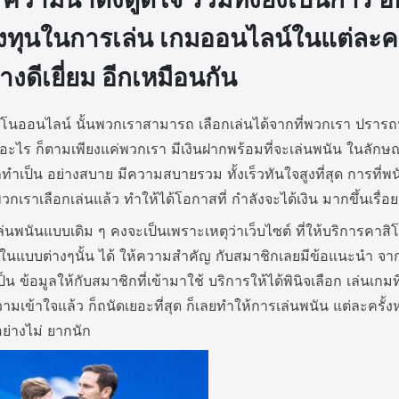
ลงทุนในการเล่น เกมออนไลน์ในแต่ละคร
่างดีเยี่ยม อีกเหมือนกัน
ิโนออนไลน์ นั้นพวกเราสามารถ เลือกเล่นได้จากที่พวกเรา ปรารถ
นอะไร ก็ตามเพียงแค่พวกเรา มีเงินฝากพร้อมที่จะเล่นพนัน ในลักษ
ทำเป็น อย่างสบาย มีความสบายรวม ทั้งเร็วทันใจสูงที่สุด การที่
่พวกเราเลือกเล่นแล้ว ทำให้ได้โอกาสที่ กำลังจะได้เงิน มากขึ้นเรื่อย
่นพนันแบบเดิม ๆ คงจะเป็นเพราะเหตุว่าเว็บไซต์ ที่ให้บริการคาสิ
ในแบบต่างๆนั้น ได้ ให้ความสำคัญ กับสมาชิกเลยมีข้อแนะนำ 
่เป็น ข้อมูลให้กับสมาชิกที่เข้ามาใช้ บริการให้ได้พินิจเลือก เล่นเกม
ามเข้าใจแล้ว ก็ถนัดเยอะที่สุด ก็เลยทำให้การเล่นพนัน แต่ละครั้
ย่างไม่ ยากนัก