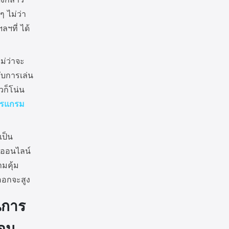
ๆ ไม่ว่า
ฯที่ ได้
ม่ว่าจะ
ับการเล่น
วก็โน่น
รแกรม
เป็น
โนออนไลน์
ามคุ้ม
ออกจะสูง
็นการ
ออม