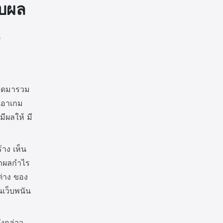
ับผล
เกิดมารวม
กเอาเกม
ีผลให้ มี
้าง เห็น
ทำผลกำไร
ต่าง ของ
นเว็บพนัน
ังกล่าว