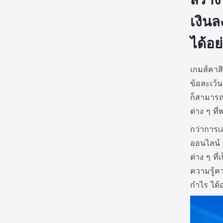
เงิน
ได้อย
เกมส์คาส
ข้อละเว้
ก็สามารถ
ต่าง ๆ ที
กว่าการเล
ออนไลน์ 
ต่าง ๆ ที
ความรู้คว
กำไร ได้อ