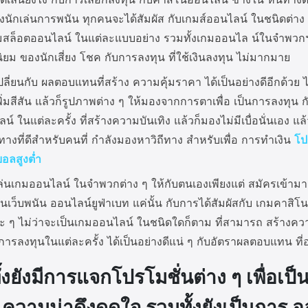
ึ่งนักเล่นการพนัน ทุกคนจะได้สัมผัส กับเกมส์ออนไลน์ ในชนิดต่าง 
มสล็อตออนไลน์ ในแต่ละแบบอย่าง รวมทั้งเกมออนไล น์ในจำพวกฯล
ิยม ของนักเสี่ยง โชค กับการลงทุน ที่ใช้เงินลงทุน ไม่มากมาย
ปลี่ยนกับ ผลตอบแทนที่สร้าง ความคุ้มราคา ได้เป็นอย่างดีอีกด้วย ไ
ิ่มสีสัน แล้วก็รูปภาพต่าง ๆ ให้มองจากการตาเพื่อ เป็นการลงทุน ก
์ ในแต่ละครั้ง ที่สร้างความบันเทิง แล้วก็มองไม่มีเบื่อนั่นเอง แล้
ีทางที่ดีสำหรับคนที่ กำลังมองหาวิถีทาง สำหรับเพื่อ การทำเงิน
โป
อลสูงต่ำ
่นเกมออนไลน์ ในจำพวกต่าง ๆ ให้กับตนเองเพียงแต่ สมัครเข้ามา
นเว็บพนัน ออนไลน์ยูฟ่าเบท แค่นั้น กับการได้สัมผัสกับ เกมคาสิ
เยอะ ๆ ไม่ว่าจะเป็นเกมออนไลน์ ในชนิดใดก็ตาม ที่สามารถ สร้างคว
การลงทุนในแต่ละครั้ง ได้เป็นอย่างดีแน่ ๆ กับอัตราผลตอบแทน ที่
้งยังมีการแจกโปรโมชั่นต่าง ๆ เพื่อเป
 ความน่าดึงดูดใจ รวมทั้งยังเป็นการ 