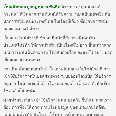
เว็บพนันบอล ถูกกฏหมาย พันทิป
ด้วยการลงทุน น้อยแม้
กระนั้น ได้เงินมากมาย ก็เลยได้รับความ นิยมเป็นอย่างยิ่ง กับ
นักการพนัน คนประเทศไทย ในเรื่องที่เกี่ยว ข้องกับการพนัน
บอลผ่านทางวิ ถีทาง
เว็บออน ไลน์ต่างๆที่เข้า มามีหน้าที่กับการเดิมพันใน
ประเทศไทยทำ ให้การเดิมพัน เป็นเรื่องที่ไม่ยาก ขึ้นแต่ว่าหาก
เป็น การพนันนั้นสามารถ โต้กลับด้วยใกล้ จะตายได้อย่าง ยอด
เยี่ยมเลย ผ่านหนทาง
การเดิม พันบอลออนไลน์ นั้นเองพนันบอล เว็บไซต์ไหนดี การ
เข้าใช้บริการ พนันบอลผ่านทาง ระบบออนไลน์เปิด ให้บริการ
อยู่มาก ไม่น้อยเลยที เดียวในขนาดอยู่เดี๋ยวนี้ ไม่ว่าตัวนักเสี่ยง
โชคแล้วก็นักพนัน
ทุกๆท่านจะเลือก เข้าใช้บริการพนัน บอลกับเว็บไหน พวกเรา
ต้อง การที่จะให้ทุกๆ ท่านเรียนข้อมูล ของแต่ละเว็บให้ดีซะ
ก่อนก่อนที่จะตัด สินใจเข้าใช้บริ การด้วยเหตุว่าแต่ ละเว็บ