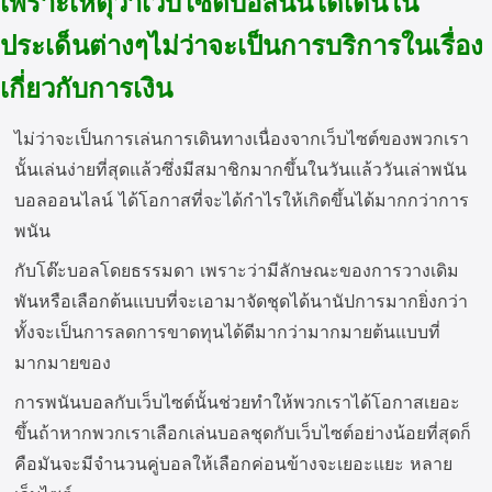
เพราะเหตุว่าเว็บไซต์บอลนั้นได้เด่นใน
ประเด็นต่างๆไม่ว่าจะเป็นการบริการในเรื่อง
เกี่ยวกับการเงิน
ไม่ว่าจะเป็นการเล่นการเดินทางเนื่องจากเว็บไซต์ของพวกเรา
นั้นเล่นง่ายที่สุดแล้วซึ่งมีสมาชิกมากขึ้นในวันแล้ววันเล่าพนัน
บอลออนไลน์ ได้โอกาสที่จะได้กำไรให้เกิดขึ้นได้มากกว่าการ
พนัน
กับโต๊ะบอลโดยธรรมดา เพราะว่ามีลักษณะของการวางเดิม
พันหรือเลือกต้นแบบที่จะเอามาจัดชุดได้นานัปการมากยิ่งกว่า
ทั้งจะเป็นการลดการขาดทุนได้ดีมากว่ามากมายต้นแบบที่
มากมายของ
การพนันบอลกับเว็บไซต์นั้นช่วยทำให้พวกเราได้โอกาสเยอะ
ขึ้นถ้าหากพวกเราเลือกเล่นบอลชุดกับเว็บไซต์อย่างน้อยที่สุดก็
คือมันจะมีจำนวนคู่บอลให้เลือกค่อนข้างจะเยอะแยะ หลาย