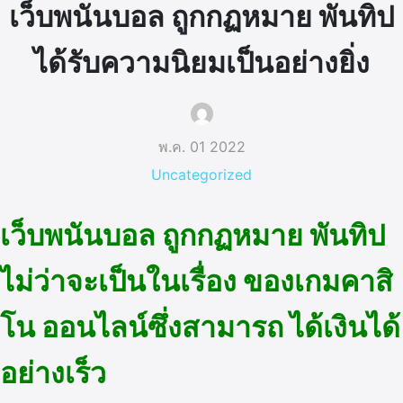
เว็บพนันบอล ถูกกฏหมาย พันทิป
ได้รับความนิยมเป็นอย่างยิ่ง
พ.ค. 01 2022
Uncategorized
เว็บพนันบอล ถูกกฏหมาย พันทิป
ไม่ว่าจะเป็นในเรื่อง ของเกมคาสิ
โน ออนไลน์ซึ่งสามารถ ได้เงินได้
อย่างเร็ว