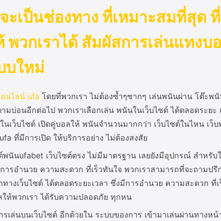
จะเป็นช่องทาง ที่เหมาะสมที่สุด ที
้ พวกเราได้ สัมผัสการเล่นแทงบ
บบใหม่
ออนไลน์ ufa
โดยที่พวกเรา ไม่ต้องซ้ำๆซากๆ เล่นพนันผ่าน โต๊ะพน
ตามบ่อนอีกต่อไป พวกเราเลือกเล่น พนันในเว็บไซต์ ได้ตลอดระยะ 
 ในเว็บไซต์ เปิดคู่บอลให้ พนันจำนวนมากกว่า เว็บไซต์ในไหน เว็บ
fa ที่มีการเปิด ให้บริการอย่าง ไม่ต้องสงสัย
ซต์พนันufabet เว็บไซต์ตรง ไม่มีมาตรฐาน เลยยังมีอุปกรณ์ สำหรับ
อง การอำนวย ความสะดวก ที่เร็วทันใจ พวกเราสามารถที่จะถามปร
กทางเว็บไซต์ ได้ตลอดระยะเวลา ซึ่งมีการอำนวย ความสะดวก ที่เ
มีผลให้พวกเรา ได้รับความปลอดภัย ทุกหน
ารเล่นบนเว็บไซต์ อีกด้วยใน ระบบของการ เข้ามาเล่นผ่านทางหน้า