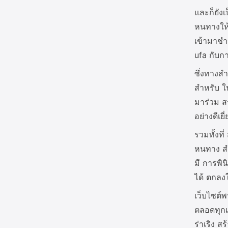
และก็ยังเ
หนทางให้
เข้ามาชำ
ufa กับก
ซึ่งทางสำ
สำหรับ ใ
มาร่วม ส
อย่างดีเยี
รวมทั้งท
หนทาง สำห
มี การพิ
ได้ ตกลง
เว็บไซต์พ
ตลอดทุกเ
ร่าเริง ส