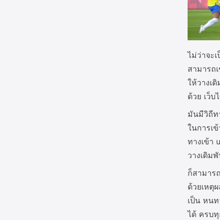
ไม่ว่าจะ
สามารถเข
ให้วางเด
ด้วย เว็
มันมีวิถี
ในการเข้
ทางเข้า u
วางเดิมพ
ก็สามารถ 
ด้วยเหตุผ
เป็น หนท
ได้ ครบทุ