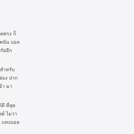
ดยตรง ก็
มพนัน บอล
กัยอีก
บสำหรับ
ีช่อง ปาก
ข้า มา
ี ที่สุด
์ ไม่ว่า
่น แทงบอล