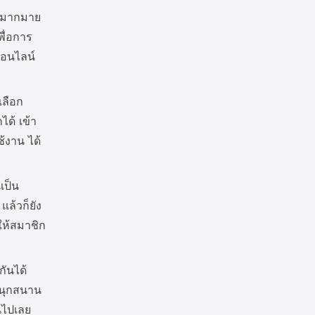
ที่มากมาย
พื่อการ
ออนไลน์
เลือก
ด้ เข้า
้งาน ได้
เป็น
แล้วก็ยัง
ให้สมาชิก
กันได้
สนุกสนาน
ันไปเลย