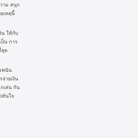
บความ สนุก
เหตุนี้
ิน ให้กับ
นเป็น การ
่สุด
รพนัน
รจ่ายเงิน
กเล่น กัน
็วทันใจ