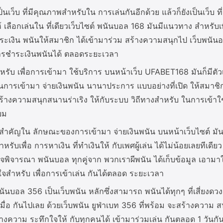
ป็นเว็บ ที่มีคุณภาพสำหรับใน การเล่นกันอีกด้วย แล้วก็ยังเป็นเว็บ 
 เลือกเล่นใน ที่เดียวเว็บไซต์ พนันบอล 168 มันมีแนวทาง สำหรับเ
ระเงิน พนันให้สมาชิก ได้เข้ามาร่วม สร้างความสนุกไป เว็บพนัน
ารชำระเงินพนันได้ ตลอดระยะเวลา
หรับ เพื่อการเข้ามา ใช้บริการ บนหน้าเว็บ UFABET168 มันก็มีตัว
นการเข้ามา จ่ายเงินพนัน นานาประการ แบบอย่างที่เปิด ให้สมาชิกไ
ร้างความสนุกสนานร่าเริง ให้กับระบบ วิถีทางสำหรับ ในการเข้าใช
่ยม
ี่ สำคัญใน ลักษณะของการเข้ามา จ่ายเงินพนัน บนหน้าเว็บไซต์ มัน
รับเพื่อ การหาเงิน ที่ทำเงินให้ กับเพศผู้เล่น ได้ไม่น้อยเลยทีเดียว 
นิจพิจารณา พนันบอล ทุกคู่จาก พวกเราผีพนัน ได้เก็บข้อมูล เอามา
ใจสำหรับ เพื่อการเข้าเล่น กันได้ตลอด ระยะเวลา
นันบอล 356 เป็นเว็บพนัน หลักซึ่งสามารถ พนันได้ทุกๆ ที่เสี่ยงดวง
มื่อ กันไปเลย ด้วยเว็บพนัน ยูฟ่าเบท 356 ที่พร้อม จะสร้างความ 
ร้างความ ระทึกใจให้ กับทุกคนได้ เข้ามาร่วมเล่น กันตลอด 1 วันก