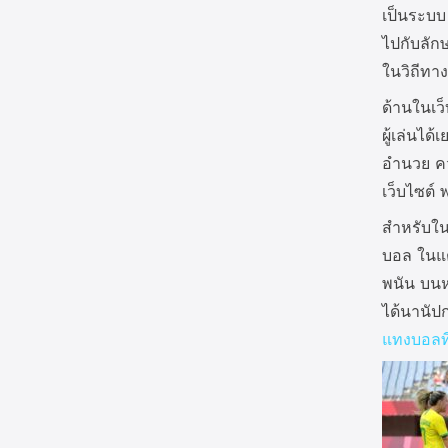
เป็นระบบ 
ไปกับลักษ
ในวิถีทา
ด้านในเว็
ผู้เล่นได
อำนวย ควา
เว็บไซต์
สำหรับใน
บอล ในแต่
พนัน บนห
ได้นานัปก
แทงบอลท