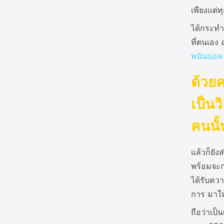
เพียงแต่
ได้กระทำล
ที่ตนเอง
พนันบอล
ด้วยค
เป็นว
คนนั้
แล้วก็ยัง
พร้อมจะก
ได้รับควา
การ มาให
ถือว่าเป็