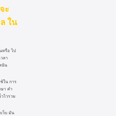
่จะ
อล ใน
ันหรือ ไป
เวลา
พนัน
ใช้ใน การ
ึกษา คำ
ร็วไวรวม
เว็บ มัน