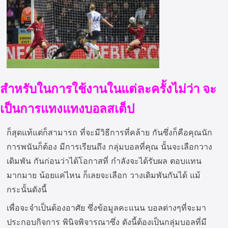
สำหรับในการใช้งานในแต่ละครั้งไม่ว่า จะ
เป็นการแทงแทงบอลสเต็ป
ก็สุดแท้แต่ก็สามารถ ที่จะมีวิธีการที่คล้าย กันซึ่งก็คือคุณนัก
การพนันก็ต้อง มีการเรียนถึง กลุ่มบอลที่คุณ นั้นจะเลือกวาง
เดิมพัน กันก่อนว่าได้โอกาสที่ กำลังจะได้รับผล ตอบแทน
มากมาย น้อยแค่ไหน ก็เลยจะเลือก วางเดิมพันกันได้ แม้
กระนั้นดังนี้
เพื่อจะจำเป็นต้องอาศัย ซึ่งข้อมูลคะแนน บอลต่างๆที่จะมา
ประกอบกิจการ พินิจพิจารณาซึ่ง ดังนี้ต้องเป็นกลุ่มบอลที่มี