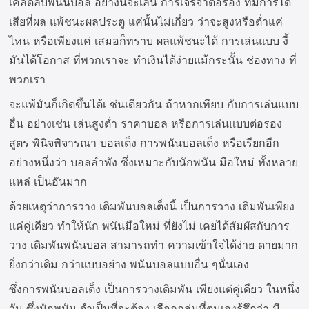
เคล็ดลับพนันบอล อย่างนี้จะเล่น การเจรจาต่อรอง ที่มีการได้
เสียที่ผล แพ้ชนะผลประตู แค่นั้นไม่เกี่ยว ว่าจะสูงหรือต่ำแค่
ไหน หรือเพียงแค่ เสมอก็ทราบ ผลแพ้ชนะได้ การเล่นแบบ งี้
มันได้โอกาส ที่พวกเราจะ ทำเงินได้ง่ายแม้กระนั้น ช่องทาง ที่
พวกเรา
จะแพ้มันก็เกิดขึ้นได้เ ช่นเดียวกัน ถ้าหากเทียบ กับการเล่นแบบ
อื่น อย่างเช่น เล่นสูงต่ำ ราคาบอล หรือการเล่นแบบต่อรอง
สูตร พินิจพิจารณา บอลเต็ง การพนันบอลเต็ง หรือเรียกอีก
อย่างหนึ่งว่า บอลลำพัง ซึ่งเหมาะกับนักพนัน มือใหม่ ทั้งหลาย
แหล่ เป็นอันมาก
ด้วยเหตุว่าการวาง เดิมพันบอลเต็งนี้ เป็นการวาง เดิมพันเพียง
แค่คู่เดียว ทำให้นัก พนันมือใหม่ ที่ยังไม่ เคยได้สัมผัสกับการ
วาง เดิมพันพนันบอล สามารถทำ ความเข้าใจได้ง่าย ดายมาก
ยิ่งกว่าเดิม กว่าแบบอย่าง พนันบอลแบบอื่น ๆนั่นเอง
ซึ่งการพนันบอลเต็ง เป็นการวางเดิมพัน เพียงแต่คู่เดียว ในหนึ่ง
วัน ซึ่งนักพนัน จำเป็นที่จะต้อง เลือกกลุ่มที่ตนเองรู้สึกว่า มี