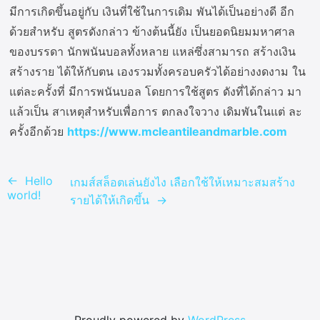
มีการเกิดขึ้นอยู่กับ เงินที่ใช้ในการเดิม พันได้เป็นอย่างดี อีก
ด้วยสำหรับ สูตรดังกล่าว ข้างต้นนี้ยัง เป็นยอดนิยมมหาศาล
ของบรรดา นักพนันบอลทั้งหลาย แหล่ซึ่งสามารถ สร้างเงิน
สร้างราย ได้ให้กับตน เองรวมทั้งครอบครัวได้อย่างงดงาม ใน
แต่ละครั้งที่ มีการพนันบอล โดยการใช้สูตร ดังที่ได้กล่าว มา
แล้วเป็น สาเหตุสำหรับเพื่อการ ตกลงใจวาง เดิมพันในแต่ ละ
ครั้งอีกด้วย
https://www.mcleantileandmarble.com
Post
← Hello
เกมส์สล็อตเล่นยังไง เลือกใช้ให้เหมาะสมสร้าง
world!
รายได้ให้เกิดขึ้น →
navigation
Proudly powered by
WordPress