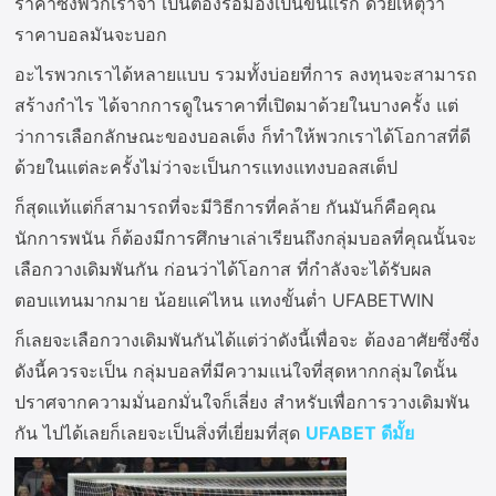
ราคาซึ่งพวกเราจำ เป็นต้องรอมองเป็นขั้นแรก ด้วยเหตุว่า
ราคาบอลมันจะบอก
อะไรพวกเราได้หลายแบบ รวมทั้งบ่อยที่การ ลงทุนจะสามารถ
สร้างกำไร ได้จากการดูในราคาที่เปิดมาด้วยในบางครั้ง แต่
ว่าการเลือกลักษณะของบอลเต็ง ก็ทำให้พวกเราได้โอกาสที่ดี
ด้วยในแต่ละครั้งไม่ว่าจะเป็นการแทงแทงบอลสเต็ป
ก็สุดแท้แต่ก็สามารถที่จะมีวิธีการที่คล้าย กันมันก็คือคุณ
นักการพนัน ก็ต้องมีการศึกษาเล่าเรียนถึงกลุ่มบอลที่คุณนั้นจะ
เลือกวางเดิมพันกัน ก่อนว่าได้โอกาส ที่กำลังจะได้รับผล
ตอบแทนมากมาย น้อยแค่ไหน แทงขั้นต่ำ UFABETWIN
ก็เลยจะเลือกวางเดิมพันกันได้แต่ว่าดังนี้เพื่อจะ ต้องอาศัยซึ่งซึ่ง
ดังนี้ควรจะเป็น กลุ่มบอลที่มีความแน่ใจที่สุดหากกลุ่มใดนั้น
ปราศจากความมั่นอกมั่นใจก็เลี่ยง สำหรับเพื่อการวางเดิมพัน
กัน ไปได้เลยก็เลยจะเป็นสิ่งที่เยี่ยมที่สุด
UFABET ดีมั้ย