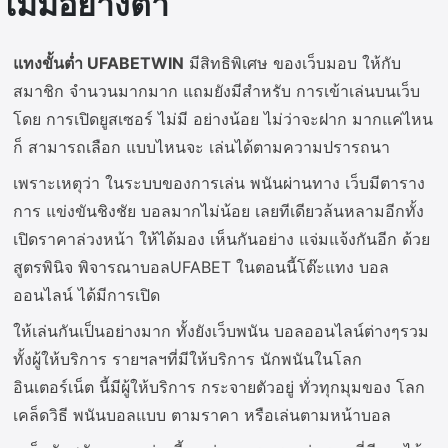
ไม่มีอย่างต่ำ
แทงขั้นต่ำ UFABETWIN
มีสิทธิพิเศษ ของเว็บมอบ ให้กับ
สมาชิก จำนวนมากมาก แถมยังมีสำหรับ การเข้าเล่นบนเว็บ
โดย การเปิดยูสเซอร์ ไม่มี อย่างน้อย ไม่ว่าจะฝาก มากแค่ไหน
ก็ สามารถเลือก แบบไหนจะ เล่นได้ตามความปรารถนา
เพราะเหตุว่า ในระบบของการเล่น พนันผ่านทาง เว็บมีตาราง
การ แข่งขันชิงชัย บอลมากไม่น้อย เลยทีเดียวล้นหลามอีกทั้ง
เปิดราคาล่วงหน้า ให้ได้มอง เห็นกันอย่าง แจ่มแจ้งกันอีก ด้วย
สูตรพินิจ พิจารณาบอลUFABET ในตอนนี้โต๊ะแทง บอล
ออนไลน์ ได้มีการเปิด
ให้เล่นกันเป็นอย่างมาก ทั้งยังเว็บพนัน บอลออนไลน์ต่างๆรวม
ทั้งผู้ให้บริการ รายฯลฯที่มีให้บริการ นักพนันในโลก
อินเตอร์เน็ต นี้มีผู้ให้บริการ กระจายตัวอยู่ ทั่วทุกมุมของ โลก
เคล็ดวิธี พนันบอลแบบ ตามราคา หรือเล่นตามหน้าบอล