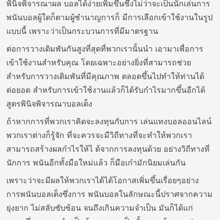
พินิจพิจารณาผล บอลได้ง่ายเพิ่มขึ้นซึ่งไม่ว่าจะเป็นนักเล่นการ
พนันบอลผู้ใดก็ตามผู้ชำนาญการก็ มีการเลือกเข้าใช้งานในรูป
แบบนี้ เพราะว่าเป็นกระบวนการที่มีมาตรฐาน
ต่อการวางเดิมพันกันสูงที่สุดที่พวกเรานั้นนำ เอามาเพื่อการ
เข้าใช้งานสำหรับคุณ โดยเฉพาะอย่างยิ่งที่สามารถช่วย
สำหรับการวางเดิมพันที่มีคุณภาพ ตลอดขึ้นไปทำให้ท่านได้
ต่อยอด สำหรับการเข้าใช้งานแล้วก็ได้รับกำไรมากขึ้นอีกได้
สูตรพินิจพิจารณาบอลเต็ง
ถ้าหากการที่พวกเราคิดจะลงทุนกับการ เล่นแทงบอลออนไลน์
พวกเราต่างก็รู้จัก ที่จะควรจะมีวิถีทางที่จะทำให้พวกเรา
สามารถสร้างผลกำไรให้ไ ด้จากการลงทุนด้วย อย่างวิถีทางที่
นักการ พนันอีกทั้งมือใหม่แล้ว ก็มือเก๋ามักนิยมเล่นกัน
เพราะว่าจะมีผลให้พวกเราได้ได้โอกาสเพิ่มขึ้นเรื่อยๆอย่าง
การพนันบอลเต็งซึ่งการ พนันบอลในลักษณะนี้ปราศจากความ
ยุ่งยาก ไม่สลับซับซ้อน จนถึงเกินความจำเป็น มันก็ได้แก่