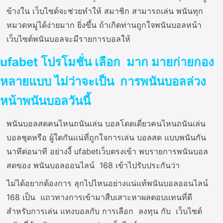
ข้างใน เว็บไซต์จะช่วยทำให้ สมาชิก สามารถเล่น พนันทุก
หมวดหมู่ได้ง่ายมาก ยิ่งขึ้น ถ้าเกิดท่านถูกใจพนันบอลหน้า
เว็บไซต์พนันบอลจะมีรายการบอลให้
ufabet โปรโมชั่น เลือก มาก มายก่ายกอง
หลายแบบ ไม่ว่าจะเป็น การพนันบอลล่วง
หน้าพนันบอลวันนี้
พนันบอลสดคนไหนถนันเล่น บอลโดดเดี่ยวคนไหนถนันเล่น
บอลชุดหรือ ผู้ใดกันแน่ที่ถูกใจการเล่น บอลสด แบบพนันกัน
นาทีต่อนาที อย่างงี้ ufabetเว็บตรงเข้า พบรายการพนันบอล
สดของ พนันบอลออนไลน์ 168 เข้าไปรับประกันว่า
ไม่ได้อยากต้องการ ลุกไปไหนอย่างแน่แท้พนันบอลออนไลน์
168 เป็น แถวทางการเข้ามาสืบเสาะหาผลตอบแทนที่ดี
สำหรับการเล่น แทงบอลกับ การเลือก ลงทุน กับ เว็บไซต์