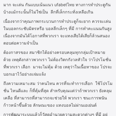
มาก จะเล่น กันแบบเน้นแนว ufabetไทย ทางการทำประตูกัน
บ้างแม้กระนั้นก็ไม่ใช่เป็น ลีกที่เล็กกระทั่งเหลือเกิน
เนื่องจากว่าคุณภาพกระบวนการทำประตูก็จะยาก ควรจะเล่น
ในบอลกระชับมิตรหรือ บอลลีกเล็กๆ ที่มี การทำคะแนนกันสูง
เนื่องจากมันได้โอกาสที่พวกเรา จะแทงเสียได้เสียก็ล้วนสนอง
ตอบต่อความจำเป็น
ต้องกาสรของ สมาชิกได้อย่างครอบคลุมทุกกลุ่มเป้าหมาย
ด้วย เหตุดังกล่าวพวกเรา ไม่ต้องวิตกกังวลหัวใจ ว่าโปรโมชั่น
ที่พวกเรา เลือก มาจะไม่คุ้ม ด้วย เหตุว่าในเนื้อหาของ โปรจะ
บอกเอาไว้อย่างแจ่มแจ้ง
ถึงความเหมาะสม ว่าคนไหน ควรที่จะทำการเลือก ใช้โปรโม
ชั่น ไหนดีและ ก็ที่คุ้มที่สุด สำหรับคุณแต่ว่าถ้าพวกเรา ยังคลุม
เคลือ ที่สามารถที่สามารถจะช่วยให้ พวกเรา ชนะการพนัน
ก้าวหน้าขึ้นด้วย ลักษณะของ แทงบอลไม่ผ่านเอเย่นต์
การพัฒนาระบบแล้วก็วัสดุอำนวยความสะดวกต่างๆ ที่มี อยู่