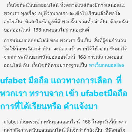
เว็บไซต์พนันบอลออนไลน์ ทั้งหลายแหล่ต้องมีการเสนอแนะ
พวกเรา ทุกเรื่อง อยู่ที่ว่าพวกเรา จะเข้าไปเรียนแล้วก็พอใจ
อะไรเป็น พิเศษในข้อมูลที่มี พวกนั้น รวมทั้ง จำเป็น ต้องพนัน
บอลออนไลน์ 168 แทงบอลไม่ผ่านเอเย่นต์
การพนันบอลออนไลน์ ของ พวกเรา นั้นเป็น สิ่งที่ผู้คนจำนวน
ไม่ใช้น้อยหวังว่าจำเป็น จะต้อง สร้างรายได้ให้ มาก ขึ้นมาได้
จากการพนันบอล
พนันบอลออนไลน์ 168 การเล่น แทงบอล
ออนไลน์ กับ เว็บไซต์ที่ตามมาตรฐานเป็น
หาเว็บกดบอลlive
ufabet มือถือ แถวทางการเลือก ที่
พวกเรา ทราบจาก เข้า ufabetมือถือ
การที่ได้เรียนหรือ คำแจ้งมา
ufabet เว็บตรงเข้า พนันบอลออนไลน์ 168 ในทุกวันนี้ถ้าหาก
กล่าวถึงการพนันบอลออนไลน์ นั้นจัดว่ากำลังเป็น ที่พึงพอใจ