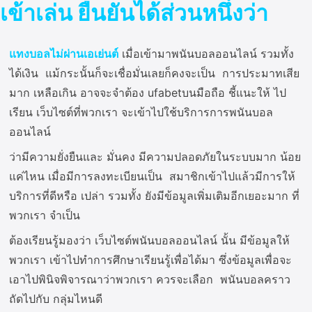
เข้าเล่น ยืนยันได้ส่วนหนึ่งว่า
แทงบอลไม่ผ่านเอเย่นต์
เมื่อเข้ามาพนันบอลออนไลน์ รวมทั้ง
ได้เงิน แม้กระนั้นก็จะเชื่อมั่นเลยก็คงจะเป็น การประมาทเสีย
มาก เหลือเกิน อาจจะจำต้อง ufabetบนมือถือ ชี้แนะให้ ไป
เรียน เว็บไซต์ที่พวกเรา จะเข้าไปใช้บริการการพนันบอล
ออนไลน์
ว่ามีความยั่งยืนและ มั่นคง มีความปลอดภัยในระบบมาก น้อย
แค่ไหน เมื่อมีการลงทะเบียนเป็น สมาชิกเข้าไปแล้วมีการให้
บริการที่ดีหรือ เปล่า รวมทั้ง ยังมีข้อมูลเพิ่มเติมอีกเยอะมาก ที่
พวกเรา จำเป็น
ต้องเรียนรู้มองว่า เว็บไซต์พนันบอลออนไลน์ นั้น มีข้อมูลให้
พวกเรา เข้าไปทำการศึกษาเรียนรู้เพื่อได้มา ซึ่งข้อมูลเพื่อจะ
เอาไปพินิจพิจารณาว่าพวกเรา ควรจะเลือก พนันบอลคราว
ถัดไปกับ กลุ่มไหนดี