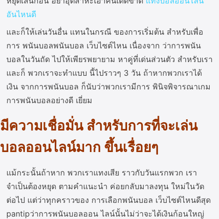
หยุดเล่นก่อน อย่าอุตสาหะเอาคืนเด็ดขาด
แทงบอลออนไลน์
อันไหนดี
และก็ให้เล่นวันอื่น แทนในกรณี ของการเริ่มต้น สำหรับเพื่อ
การ พนันบอลพนันบอล เว็บไซต์ไหน เนื่องจาก ว่าการพนัน
บอลในวันถัด ไปให้เพียรพยายาม หาคู่ที่เด่นส่วนตัว สำหรับเรา
และก็ พวกเราจะทำแบบ นี้ไปราวๆ 3 วัน ถ้าหากพวกเราได้
เงิน จากการพนันบอล ก็นับว่าพวกเรามีการ พินิจพิจารณาเกม
การพนันบอลอย่างดี เยี่ยม
มีความเชื่อมั่น สำหรับการที่จะเล่น
บอลออนไลน์มาก ขึ้นเรื่อยๆ
แม้กระนั้นถ้าหาก พวกเราแทงเสีย ราวกับวันแรกพวก เรา
จำเป็นต้องหยุด ตามคำแนะนำ ค่อยกลับมาลงทุน ใหม่ในวัด
ต่อไป แต่ว่าทุกคราวของ การเลือกพนันบอล เว็บไซต์ไหนดีสุด
pantipว่าการพนันบอลออน ไลน์นั้นไม่ว่าจะได้เงินก้อนใหญ่