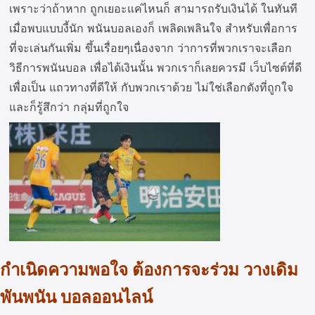
เพราะว่าถ้าหาก ถูกเยอะแค่ไหนก็ สามารถรับเงินได้ ในทันที
เมื่อพบแบบงี้นัก พนันบอลเองก็ เพลิดเพลินใจ สำหรับเพื่อการ
ที่จะเล่นกันเพิ่ม ขึ้นเรื่อยๆเนื่องจาก ว่าการที่พวกเราจะเลือก
วิธีการพนันบอล เพื่อได้เงินนั้น พวกเราก็เลยควรมี เว็บไซต์ที่ดี
เพื่อเป็น แถวทางที่ดีให้ กับพวกเราด้วย ไม่ใช่เลือกดังที่ถูกใจ
และก็รู้สึกว่า กลุ่มที่ถูกใจ
กำเนิดความพอใจ ต้องการจะร่วม วางเดิม
พันพนัน บอลออนไลน์