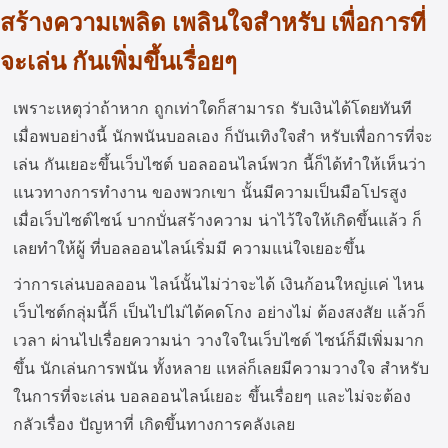
สร้างความเพลิด เพลินใจสำหรับ เพื่อการที่
จะเล่น กันเพิ่มขึ้นเรื่อยๆ
เพราะเหตุว่าถ้าหาก ถูกเท่าใดก็สามารถ รับเงินได้โดยทันที
เมื่อพบอย่างนี้ นักพนันบอลเอง ก็บันเทิงใจสำ หรับเพื่อการที่จะ
เล่น กันเยอะขึ้นเว็บไซต์ บอลออนไลน์พวก นี้ก็ได้ทำให้เห็นว่า
แนวทางการทำงาน ของพวกเขา นั้นมีความเป็นมือโปรสูง
เมื่อเว็บไซต์ไซน์ บากบั่นสร้างความ น่าไว้ใจให้เกิดขึ้นแล้ว ก็
เลยทำให้ผู้ ที่บอลออนไลน์เริ่มมี ความแน่ใจเยอะขึ้น
ว่าการเล่นบอลออน ไลน์นั้นไม่ว่าจะได้ เงินก้อนใหญ่แค่ ไหน
เว็บไซต์กลุ่มนี้ก็ เป็นไปไม่ได้คดโกง อย่างไม่ ต้องสงสัย แล้วก็
เวลา ผ่านไปเรื่อยความน่า วางใจในเว็บไซต์ ไซน์ก็มีเพิ่มมาก
ขึ้น นักเล่นการพนัน ทั้งหลาย แหล่ก็เลยมีความวางใจ สำหรับ
ในการที่จะเล่น บอลออนไลน์เยอะ ขึ้นเรื่อยๆ และไม่จะต้อง
กลัวเรื่อง ปัญหาที่ เกิดขึ้นทางการคลังเลย