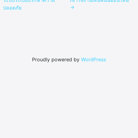
ระบบระเบียบรักษาความ
เข้าใช้งานเล่นพนันออนไลน์
navigation
→
ปลอดภัย
Proudly powered by
WordPress