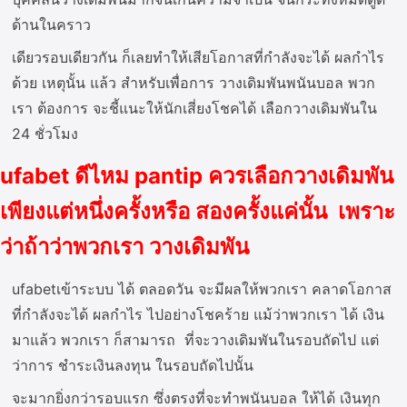
ด้านในคราว
เดียวรอบเดียวกัน ก็เลยทำให้เสียโอกาสที่กำลังจะได้ ผลกำไร
ด้วย เหตุนั้น แล้ว สำหรับเพื่อการ วางเดิมพันพนันบอล พวก
เรา ต้องการ จะชี้แนะให้นักเสี่ยงโชคได้ เลือกวางเดิมพันใน
24 ชั่วโมง
ufabet ดีไหม pantip ควรเลือกวางเดิมพัน
เพียงแต่หนึ่งครั้งหรือ สองครั้งแค่นั้น เพราะ
ว่าถ้าว่าพวกเรา วางเดิมพัน
ufabetเข้าระบบ ไ
ด้ ตลอดวัน จะมีผลให้พวกเรา คลาดโอกาส
ที่กำลังจะได้ ผลกำไร ไปอย่างโชคร้าย แม้ว่าพวกเรา ได้ เงิน
มาแล้ว พวกเรา ก็สามารถ ที่จะวางเดิมพันในรอบถัดไป แต่
ว่าการ ชำระเงินลงทุน ในรอบถัดไปนั้น
จะมากยิ่งกว่ารอบแรก ซึ่งตรงที่จะทำพนันบอล ให้ได้ เงินทุก