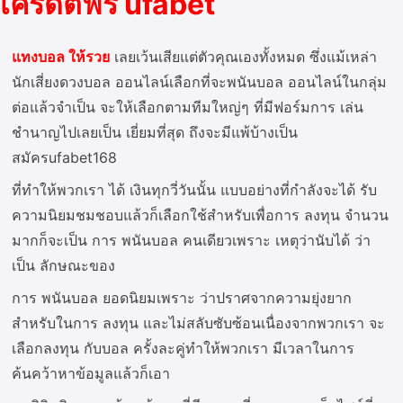
เครดิตฟรี ufabet
แทงบอล ให้รวย
เลยเว้นเสียแต่ตัวคุณเองทั้งหมด ซึ่งแม้เหล่า
นักเสี่ยงดวงบอล ออนไลน์เลือกที่จะพนันบอล ออนไลน์ในกลุ่ม
ต่อแล้วจำเป็น จะให้เลือกตามทีมใหญ่ๆ ที่มีฟอร์มการ เล่น
ชำนาญไปเลยเป็น เยี่ยมที่สุด ถึงจะมีแพ้บ้างเป็น
สมัครufabet168
ที่ทำให้พวกเรา ได้ เงินทุกวี่วันนั้น แบบอย่างที่กำลังจะได้ รับ
ความนิยมชมชอบแล้วก็เลือกใช้สำหรับเพื่อการ ลงทุน จำนวน
มากก็จะเป็น การ พนันบอล คนเดียวเพราะ เหตุว่านับได้ ว่า
เป็น ลักษณะของ
การ พนันบอล ยอดนิยมเพราะ ว่าปราศจากความยุ่งยาก
สำหรับในการ ลงทุน และไม่สลับซับซ้อนเนื่องจากพวกเรา จะ
เลือกลงทุน กับบอล ครั้งละคู่ทำให้พวกเรา มีเวลาในการ
ค้นคว้าหาข้อมูลแล้วก็เอา