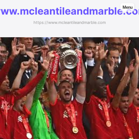
Skip
ww.mcleantileandmarble.c
Menu
to
content
https://www.mcleantileandmarble.com