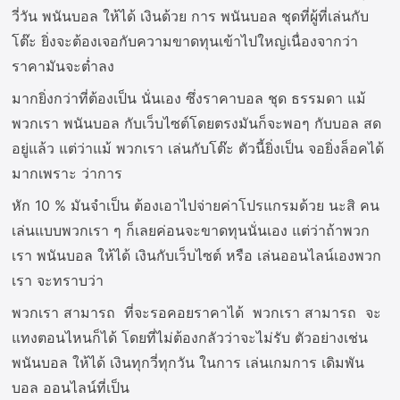
วี่วัน พนันบอล ให้ได้ เงินด้วย การ พนันบอล ชุดที่ผู้ที่เล่นกับ
โต๊ะ ยิ่งจะต้องเจอกับความขาดทุนเข้าไปใหญ่เนื่องจากว่า
ราคามันจะต่ำลง
มากยิ่งกว่าที่ต้องเป็น นั่นเอง ซึ่งราคาบอล ชุด ธรรมดา แม้
พวกเรา พนันบอล กับเว็บไซต์โดยตรงมันก็จะพอๆ กับบอล สด
อยู่แล้ว แต่ว่าแม้ พวกเรา เล่นกับโต๊ะ ตัวนี้ยิ่งเป็น จอยิ่งล็อคได้
มากเพราะ ว่าการ
หัก 10 % มันจำเป็น ต้องเอาไปจ่ายค่าโปรแกรมด้วย นะสิ คน
เล่นแบบพวกเรา ๆ ก็เลยค่อนจะขาดทุนนั่นเอง แต่ว่าถ้าพวก
เรา พนันบอล ให้ได้ เงินกับเว็บไซต์ หรือ เล่นออนไลน์เองพวก
เรา จะทราบว่า
พวกเรา สามารถ ที่จะรอคอยราคาได้ พวกเรา สามารถ จะ
แทงตอนไหนก็ได้ โดยที่ไม่ต้องกลัวว่าจะไม่รับ ตัวอย่างเช่น
พนันบอล ให้ได้ เงินทุกวี่ทุกวัน ในการ เล่นเกมการ เดิมพัน
บอล ออนไลน์ที่เป็น