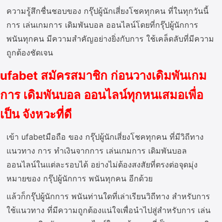
ความรู้สึกชื่นชอบของ กรุ๊ปผู้นักเสี่ยงโชคทุกคน ที่ในทุกวันนี้
การ เล่นเกมการ เดิมพันบอล ออนไลน์โดยที่กรุ๊ปผู้นักการ
พนันทุกคน มีความสำคัญอย่างยิ่งกับการ ใช้เคล็ดลับที่มีความ
ถูกต้องชัดเจน
ufabet สมัครสมาชิก ก่อนวางเดิมพันเกม
การ เดิมพันบอล ออนไลน์ทุกหนเสมอเพื่อ
เป็น จังหวะที่ดี
เข้า ufabetมือถือ ของ กรุ๊ปผู้นักเสี่ยงโชคทุกคน ที่มีวิถีทาง
แนวทาง การ ทำเงินจากการ เล่นเกมการ เดิมพันบอล
ออนไลน์ในแต่ละรอบได้ อย่างไม่ต้องสงสัยที่ตรงต่อจุดมุ่ง
หมายของ กรุ๊ปผู้นักการ พนันทุกคน อีกด้วย
แล้วก็กรุ๊ปผู้นักการ พนันท่านใดที่เล่าเรียนวิถีทาง สำหรับการ
ใช้แนวทาง ที่มีความถูกต้องแน่ใจเพื่อนำไปสู่สำหรับการ เล่น