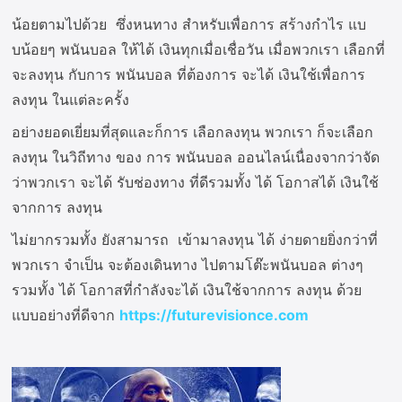
น้อยตามไปด้วย ซึ่งหนทาง สำหรับเพื่อการ สร้างกำไร แบ
บน้อยๆ พนันบอล ให้ได้ เงินทุกเมื่อเชื่อวัน เมื่อพวกเรา เลือกที่
จะลงทุน กับการ พนันบอล ที่ต้องการ จะได้ เงินใช้เพื่อการ
ลงทุน ในแต่ละครั้ง
อย่างยอดเยี่ยมที่สุดและก็การ เลือกลงทุน พวกเรา ก็จะเลือก
ลงทุน ในวิถีทาง ของ การ พนันบอล ออนไลน์เนื่องจากว่าจัด
ว่าพวกเรา จะได้ รับช่องทาง ที่ดีรวมทั้ง ได้ โอกาสได้ เงินใช้
จากการ ลงทุน
ไม่ยากรวมทั้ง ยังสามารถ เข้ามาลงทุน ได้ ง่ายดายยิ่งกว่าที่
พวกเรา จำเป็น จะต้องเดินทาง ไปตามโต๊ะพนันบอล ต่างๆ
รวมทั้ง ได้ โอกาสที่กำลังจะได้ เงินใช้จากการ ลงทุน ด้วย
แบบอย่างที่ดีจาก
https://futurevisionce.com