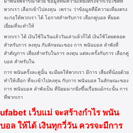
มาพินิจพิจารณาด้วย ข้อมูลที่มีความเที่ยงตรงจากเว็บไซต์ที่
พวกเรา เลือกเข้าไปลงทุน เพราะ ว่าข้อมูลที่มีความเที่ยงตรง
จะก่อให้พวกเรา ได้ โอกาสสำหรับการ เลือกคู่บอล ที่ยอด
เยี่ยมที่จะทำให้
พวกเรา ได้ เงินใช้ในวันแล้ววันเล่าแล้วก็ได้ เงินใช้โดยตลอด
สำหรับการ ลงทุน กับลักษณะของ การ พนันบอล ลำพังที่
สำคัญการ เสี่ยงสำหรับในการ ลงทุน แต่ละครั้งกับการ เลือกคู่
บอล สำหรับใน
การ พนันครั้งละคู่นั้น จะมีผลให้พวกเรา มีการ เสี่ยงที่น้อยด้วย
ทำให้เลือก ที่จะเข้าไปลงทุน กับการ พนันบอล ในลักษณะของ
การ พนันบอล ลำพังเป็น ที่นิยมมากยิ่งขึ้นเรื่อยแม้กระนั้น การ
ที่พวกเรา
ufabet เว็บแม่ จะสร้างกำไร พนัน
บอล ให้ได้ เงินทุกวี่วัน ควรจะมีการ