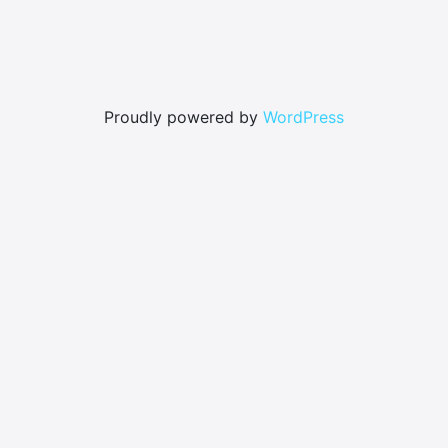
Proudly powered by
WordPress