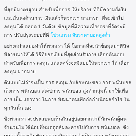
ที่สุดมีมาตรฐาน สำหรับเพื่อการ ให้บริการ ที่ดีมีความยั่งยืน
และมั่นคงด้านการ เงินแล้วก็พวกเรา สามารถ ที่จะเข้าไป
ลงทุน ได้ ตลอด 1 วันด้วย ข้อมูลที่มีความเที่ยงตรงที่วัดจะมี
การ ปรับปรุงระบบที่ดี
โปรแกรม จับราคาบอลสูงต่ำ
อย่างสม่ำเสมอทำให้พวกเรา ได้ โอกาสที่จะนำข้อมูลมาพินิจ
พิจารณาให้ได้ วิธีที่ยอดเยี่ยมที่สุดสำหรับการ เลือกต้นแบบ
สำหรับเพื่อการ ลงทุน แต่ละครั้งจะมีแบบให้พวกเรา ได้ เลือก
ลงทุน มากมาย
ต้นแบบไม่ว่าจะเป็น การ ลงทุน กับลักษณะของ การ พนันบอล
เต็งการ พนันบอล สเต็ปการ พนันบอล สูงต่ำกลุ่มนี้ มาใช้เพื่อ
การ เป็น แถวทาง ในการ พัฒนาตนเพื่อก่อกำเนิดผลกำไร ใน
ทุกวันนั้น เอง
ซึ่งพวกเรา จะประสบพบเห็นกันอยู่บ่อยมากว่ามีนักพนันผู้คน
จำนวนไม่ใช้น้อยที่หมดตูดล้มละลายไปกับการ พนันบอล ซึ่ง
บุคคลนี้วางเดิมพันมากจนเกินความจำเป็น จนกระทั่งหมดตูด