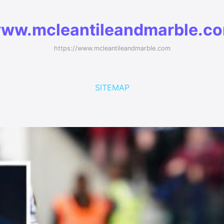
Skip
ww.mcleantileandmarble.c
to
content
https://www.mcleantileandmarble.com
SITEMAP