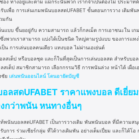
มีช่อง ทางอยู่และตาม แม้กระนั้นพวก เราก็จำเป็นต้องไม่ ประมาทด
ับเพื่อ การเล่นเกมพนันบอลสดUFABET ขั้นตอนการวาง เดิมพัน
่วมกัน
นแบบ ขึ้นยอยู่กับ ความสามารถ แล้วก็กลเม็ด การเอาชนะใน เก
ซึ่งพวกเราสามารถ แบ่งได้เป็นชนิด ใหญ่ตามรูปแบบ ของการแทง
เป็น การเล่นบอลคนเดียว แทงบอล ไม่ผ่านเอเย่นต์
อลสเต็ป หรือบอลชุด และก็ในที่สุดเป็นการเล่นบอลสด สำหรับบอลผู
ลสเต็ป สมาชิกสามารถ เลือกกรรมวิธี การพนันล่วง หน้าได้ เผื่อเอา
งชัย
เล่นพนันออนไลน์ โดนอายัดบัญชี
บอลสดUFABET ราคาแพงบอล ดีเยี่ยมที
่งกว่าพนัน หนทางอื่นๆ
แท้พนันบอลสดUFABET เป็นการวางเดิม พันพนันบอล ที่มีความสน
รับการ ร่วมเชียร์กลุ่ม ที่ได้วางเดิมพัน อย่างเต็มเปี่ยม และก็ได้โอ