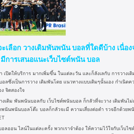
จะเลือก วางเดิมพันพนัน บอลที่ใดดีบ้าง เนื่อ
้ มีการเสนอแนะเว็บไซต์พนัน บอล
ามา เปิดให้บริการ มากเพิ่มขึ้น ในแต่ละวัน และก็ลังเลกับ การวางเด
บอลซึ่งเป็นการวาง เดิมพันโดย แนวทางแบบเดิมๆนั้นเอง กำเนิดค
ง จิตสองใจ
างเดิม พันพนันบอลกับ เว็บไซต์พนันบอล ก็กลัวที่จะวาง เดิมพันไม่เ
กพนันพนันบอลโต๊ะ บอลก็กลัวจะมี ความเสี่ยงต่อตำ รวจอีกด้วยพ
ET
อลออน ไลน์ในแต่ละครั้ง พวกเราจำต้อง ให้ความไว้ใจกับเว็บไซต์