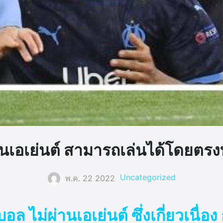
นเอเย่นต์ สามารถเล่นได้โดยตร
Uncategorized
พ.ค. 22 2022
ล ไม่ผ่านเอเย่นต์ ซึ่งเกี่ยวเนื่อง 