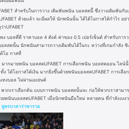
ดีเยี่ยมพนัน
BET สำหรับในการวาง เดิมพันพนัน บอลสดนี้ ซึ่งวางเดิมพันกับเว
FABET ด้วยแล้ว จะมีผลให้ นักพนันนั้น ได้ได้โอกาสได้กำไร อย่าง
ุว่าUFABET
พง บอลที่ดี ราคาบอล 4 ตังค์ ค่าของ 0.5 เปอร์เซ็นต์ สำหรับการว
อลสดนั้น นักพนันสามารถวางเดิมพันได้ในระ หว่างที่เกมกำลัง ชิงช
ได้โอ กาสที่
 มากมายพนัน บอลสดUFABET การเลือกพนัน บอลสดออน ไลน์นั้นถ
รวมทั้ง ได้โอกาสได้เงิน มากยิ่งขึ้นด้วยพนันบอลสดUFABET การเลือกเ
แทงบอล ไม่ผ่านเอเย่นต์
ที่ พวกเราเลือกต้น แบบการพนัน บอลสดนั้นจะ ก่อให้พวกเราสามาร
้วยพนันบอลสดUFABET เมื่อนักพนันมือใหม่ หลายคน ที่กำลังงงงวยอ
น
สูตรบาคาร่าพารวย