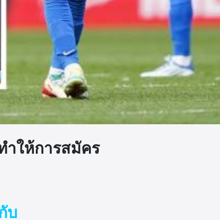
งทำให้การสมัคร
กับ