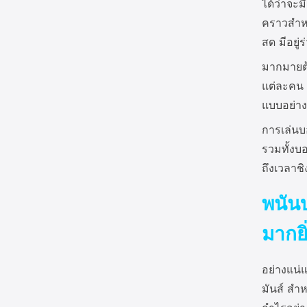
ได้ว่าจะ
คราวสำหร
สด มีอยู่ร
มากมายต้
แต่ละคน 
แบบอย่าง
การเล่นบ
รวมทั้งบอ
ถึงเวลาชิ
พนัน
มากยิ
อย่างแน่
มันส์ สำห