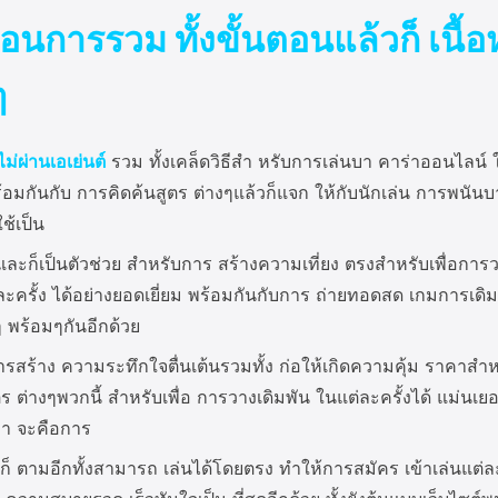
ตอนการรวม ทั้งขั้นตอนแล้วก็ เนื้
ๆ
่ผ่านเอเย่นต์
รวม ทั้งเคล็ดวิธีสำ หรับการเล่นบา คาร่าออนไลน์ ให
ร้อมกันกับ การคิดค้นสูตร ต่างๆแล้วก็แจก ให้กับนักเล่น การพนันบ
ช้เป็น
ละก็เป็นตัวช่วย สำหรับการ สร้างความเที่ยง ตรงสำหรับเพื่อการว
ละครั้ง ได้อย่างยอดเยี่ยม พร้อมกันกับการ ถ่ายทอดสด เกมการเดิ
ๆ พร้อมๆกันอีกด้วย
การสร้าง ความระทึกใจตื่นเต้นรวมทั้ง ก่อให้เกิดความคุ้ม ราคาสำหร
ร ต่างๆพวกนี้ สำหรับเพื่อ การวางเดิมพัน ในแต่ละครั้งได้ แม่นเยอะ
ว่า จะคือการ
ก็ ตามอีกทั้งสามารถ เล่นได้โดยตรง ทำให้การสมัคร เข้าเล่นแต่ละ