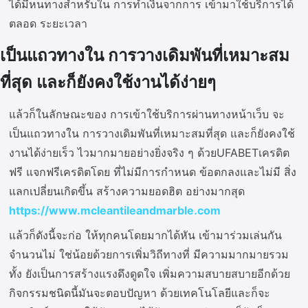
ได้มีหนทางสำหรับใน การทำเงินจากการ เข้ามาใช้บริการได้
ตลอด ระยะเวลา
เป็นแถวทางใน การวางเดิมพันที่เหมาะสม
ที่สุด และก็ยังคงใช้งานได้ง่ายๆ
แล้วก็ในลักษณะของ การเข้าใช้บริการผ่านทางหน้าเว็บ จะ
เป็นแถวทางใน การวางเดิมพันที่เหมาะสมที่สุด และก็ยังคงใช้
งานได้ง่ายเร็ว ไวมากมายอย่างยิ่งจริง ๆ ด้วยUFABETเครดิต
ฟรี แจกฟรีเครดิตโดย ที่ไม่มีการกำหนด ข้อตกลงและไม่มี สิ่ง
แลกเปลี่ยนเกิดขึ้น สร้างความยอดฮิต อย่างมากสุด
https://www.mcleantileandmarble.com
แล้วก็ดังนี้จะก่อ ให้ทุกคนโดยมากได้หัน เข้ามาร่วมเล่นกัน
จำนวนไม่ ใช่น้อยด้วยการเพิ่มวิถีทางที่ มีความมากมายรวม
ทั้ง ยังเป็นการสร้างแรงดึงดูดใจ เพิ่มความสบายสบายอีกด้วย
กิจกรรมชนิดนี้มันจะตอบปัญหา ด้วยเทคโนโลยีและก็จะ