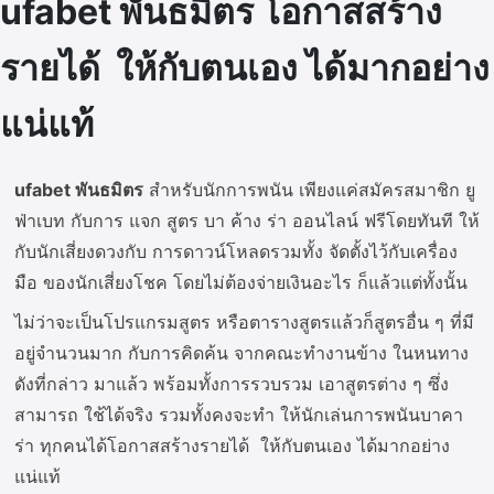
ufabet พันธมิตร โอกาสสร้าง
รายได้ ให้กับตนเอง ได้มากอย่าง
แน่แท้
ufabet พันธมิตร
สำหรับนักการพนัน เพียงแค่สมัครสมาชิก ยู
ฟ่าเบท กับการ แจก สูตร บา ค้าง ร่า ออนไลน์ ฟรีโดยทันที ให้
กับนักเสี่ยงดวงกับ การดาวน์โหลดรวมทั้ง จัดตั้งไว้กับเครื่อง
มือ ของนักเสี่ยงโชค โดยไม่ต้องจ่ายเงินอะไร ก็แล้วแต่ทั้งนั้น
ไม่ว่าจะเป็นโปรแกรมสูตร หรือตารางสูตรแล้วก็สูตรอื่น ๆ ที่มี
อยู่จำนวนมาก กับการคิดค้น จากคณะทำงานข้าง ในหนทาง
ดังที่กล่าว มาแล้ว พร้อมทั้งการรวบรวม เอาสูตรต่าง ๆ ซึ่ง
สามารถ ใช้ได้จริง รวมทั้งคงจะทำ ให้นักเล่นการพนันบาคา
ร่า ทุกคนได้โอกาสสร้างรายได้ ให้กับตนเอง ได้มากอย่าง
แน่แท้