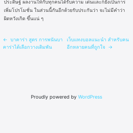
ประดิษฐ์ ผลงานให้กับทุกคนได้รับความ เด่นและก็ยังเป็นการ
เพิ่มโปรโมชั่น ในส่วนนี้กันอีกด้วยรับประกันว่า จะไม่มีคำว่า
ผิดหวังเกิด ขึ้นแน่ ๆ
Post
← บาคาร่า สูตร การพนันบา
เว็บแทงบอลแนะนํา สำหรับคน
คาร่าได้เลือกวางเดิมพัน
อีกหลายคนที่ถูกใจ →
navigation
Proudly powered by
WordPress