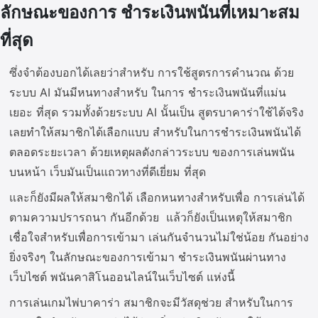
ลักษณะของการ ชำระเงินพนันที่เหมาะสม
ที่สุด
ซึ่งจำต้องบอกได้เลยว่าสำหรับ การใช้สูตรการคำนวณ ด้วย
ระบบ AI มันมีหนทางสำหรับ ในการ ชำระเงินพนันที่แม่น
เยอะ ที่สุด รวมทั้งด้วยระบบ AI นั้นเป็น สูตรบาคาร่าใช้ได้จริง
เลยทำให้สมาชิกได้เลือกแบบ สำหรับในการชำระเงินพนันได้
ตลอดระยะเวลา ด้วยเหตุผลดังกล่าวระบบ ของการเล่นพนัน
บนหน้า เว็บมันเป็นแถวทางที่ดีเยี่ยม ที่สุด
และก็ยังมีผลให้สมาชิกได้ เลือกหนทางสำหรับเพื่อ การเล่นได้
ตามความปรารถนา กันอีกด้วย แล้วก็ยังเป็นเหตุให้สมาชิก
เชื่อใจสำหรับเพื่อการเข้ามา เล่นกันจำนวนไม่ใช่น้อย กันอย่าง
ยิ่งจริงๆ ในลักษณะของการเข้ามา ชำระเงินพนันผ่านทาง
เว็บไซต์ พนันคาสิโนออนไลน์ในเว็บไซต์ แห่งนี้
การเล่นเกมไพ่บาคาร่า สมาชิกจะมีวัสดุช่วย สำหรับในการ