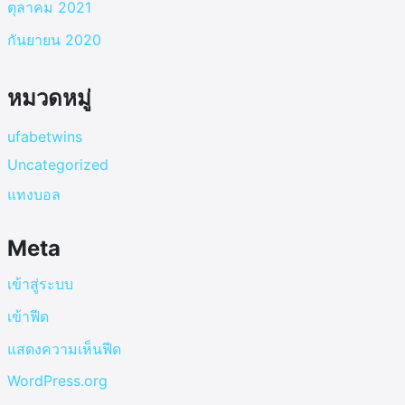
ตุลาคม 2021
กันยายน 2020
หมวดหมู่
ufabetwins
Uncategorized
แทงบอล
Meta
เข้าสู่ระบบ
เข้าฟีด
แสดงความเห็นฟีด
WordPress.org