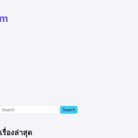
om
เรื่องล่าสุด