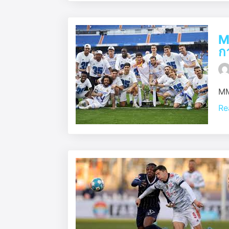
M
ก
MM
Re