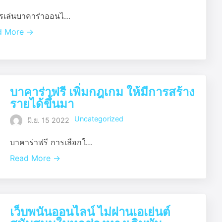
รเล่นบาคาร่าออนไ…
d More →
บาคาร่าฟรี เพิ่มกฎเกม ให้มีการสร้าง
รายได้ขึ้นมา
Uncategorized
มิ.ย. 15 2022
บาคาร่าฟรี การเลือกใ…
Read More →
เว็บพนันออนไลน์ ไม่ผ่านเอเย่นต์