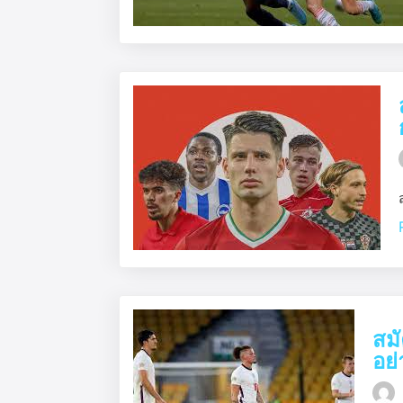
สมั
อย่