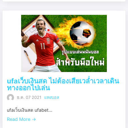
ufaเว็บเงินสด ไม่ต้องเสียเวล่ำเวลาเดิน
ทางออกไปเล่น
ธ.ค. 07 2021
แทงบอล
ufaเว็บเงินสด ufabet…
Read More →