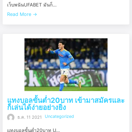
เว็บพนันUFABET มันก็…
Read More →
แทงบอลขั้นต่ำ20บาท เข้ามาสมัครและ
ก็เล่นได้ง่ายอย่างยิ่ง
Uncategorized
ธ.ค. 11 2021
แทงบอลขั้นต่ำ20บาท U…