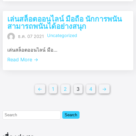
เล่นสล็อตออนไลน์ มือถือ นักการพนัน
สามารถพนันได้อย่างสนุก
Uncategorized
ธ.ค. 07 2021
เล่นสล็อตออนไลน์ มือ…
Read More →
←
1
2
3
4
→